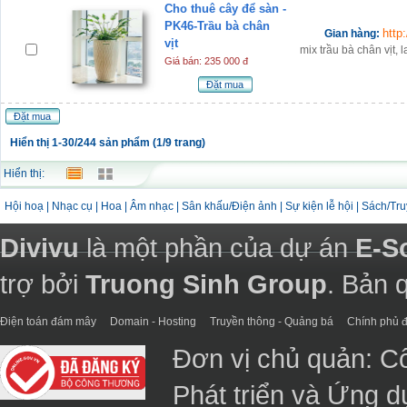
Cho thuê cây để sàn -
PK46-Trầu bà chân
http
Gian hàng:
vịt
mix trầu bà chân vịt, l
Giá bán: 235 000 đ
Đặt mua
Đặt mua
Hiển thị 1-30/244 sản phẩm (1/9 trang)
Hiển thị:
Hội hoạ
|
Nhạc cụ
|
Hoa
|
Âm nhạc
|
Sân khấu/Điện ảnh
|
Sự kiện lễ hội
|
Sách/Tru
Divivu
là một phần của dự án
E-S
trợ bởi
Truong Sinh Group
. Bản 
Điện toán đám mây
Domain - Hosting
Truyền thông - Quảng bá
Chính phủ đ
Đơn vị chủ quản: C
Phát triển và Ứng 