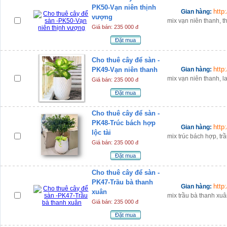
PK50-Vạn niên thịnh
http
Gian hàng:
vượng
mix vạn niên thanh, th
Giá bán: 235 000 đ
Đặt mua
Cho thuê cây để sàn -
http
PK49-Vạn niên thanh
Gian hàng:
mix vạn niên thanh, l
Giá bán: 235 000 đ
Đặt mua
Cho thuê cây để sàn -
PK48-Trúc bách hợp
http
Gian hàng:
lộc tài
mix trúc bách hợp, tr
Giá bán: 235 000 đ
Đặt mua
Cho thuê cây để sàn -
PK47-Trầu bà thanh
http
Gian hàng:
xuân
mix trầu bà thanh xuân
Giá bán: 235 000 đ
Đặt mua