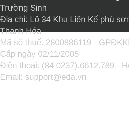
Trường Sinh
Địa chỉ: Lô 34 Khu Liên Kế phú sơ
Thanh Hóa
Mã số thuế: 2800886119 - GPĐK
Cấp ngày 02/11/2005
Điện thoại: (84 0237).6612.789 - H
Email:
support@eda.vn