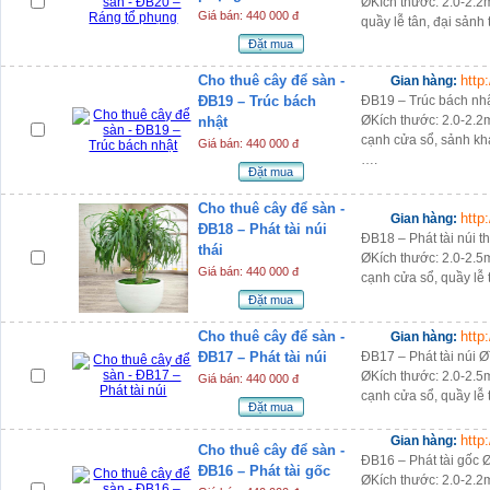
ØKích thước: 2.0-2.2m
Giá bán: 440 000 đ
quầy lễ tân, đại sảnh
Đặt mua
Cho thuê cây để sàn -
http
Gian hàng:
ĐB19 – Trúc bách
ĐB19 – Trúc bách nhậ
ØKích thước: 2.0-2.2m
nhật
cạnh cửa sổ, sảnh kh
Giá bán: 440 000 đ
….
Đặt mua
Cho thuê cây để sàn -
http
Gian hàng:
ĐB18 – Phát tài núi
ĐB18 – Phát tài núi 
thái
ØKích thước: 2.0-2.5m
Giá bán: 440 000 đ
cạnh cửa sổ, quầy lễ 
Đặt mua
Cho thuê cây để sàn -
http
Gian hàng:
ĐB17 – Phát tài núi
ĐB17 – Phát tài núi 
ØKích thước: 2.0-2.5m
Giá bán: 440 000 đ
cạnh cửa sổ, quầy lễ 
Đặt mua
http
Gian hàng:
Cho thuê cây để sàn -
ĐB16 – Phát tài gốc 
ĐB16 – Phát tài gốc
ØKích thước: 2.0-2.2m