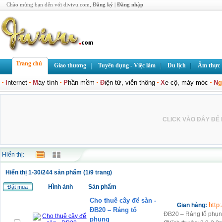
Chào mừng bạn đến với divivu.com,
Đăng ký
|
Đăng nhập
Trang chủ
Giao thương
Tuyển dụng - Việc làm
Du lịch
Ẩm thực
I
nternet
M
áy tính
P
hần mềm
Đ
iện tử, viễn thông
X
e cộ, máy móc
N
g
CLICK VÀO ĐÂY ĐỂ L
Hiển thị:
Hiển thị 1-30/244 sản phẩm (1/9 trang)
Hình ảnh
Sản phẩm
Đặt mua
Cho thuê cây để sàn -
http
Gian hàng:
ĐB20 – Ráng tổ
ĐB20 – Ráng tổ phụn
phụng