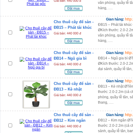
Giá bán: 440 000 đ
văn phòng, quầy lễ tâ
hàng, ….
Đặt mua
http
Gian hàng:
Cho thuê cây để sàn -
ĐB15 – Phát tài khúc
ĐB15 – Phát tài khúc
ØKích thước: 2.0-2.2m
Giá bán: 440 000 đ
văn phòng, quầy lễ tâ
hàng, ….
Đặt mua
Cho thuê cây để sàn -
http
Gian hàng:
ĐB14 – Ngũ gia bì
ĐB14 – Ngũ gia bì ØT
ØKích thước: 2.0-2.2m
Giá bán: 440 000 đ
đại sảnh, quầy lễ tân
Đặt mua
http
Gian hàng:
Cho thuê cây để sàn -
ĐB13 – Kè nhật ØTên 
ĐB13 – Kè nhật
thước: 2.0-2.2m (cả c
Giá bán: 440 000 đ
phòng, quầy lễ tân, 
thang, ….
Đặt mua
Cho thuê cây để sàn -
http
Gian hàng:
ĐB12 – Kim ngân
ĐB12 – Kim ngân ØTê
thước: 2.0-2.2m (cả c
Giá bán: 440 000 đ
sảnh, quầy lễ tân, ba