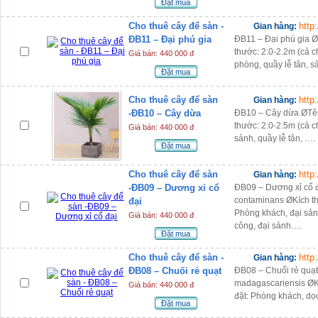
Đặt mua
Cho thuê cây để sàn -
http
Gian hàng:
ĐB11 – Đại phú gia
ĐB11 – Đại phú gia 
thước: 2.0-2.2m (cả c
Giá bán: 440 000 đ
phòng, quầy lễ tân, 
Đặt mua
Cho thuê cây để sàn
http
Gian hàng:
-ĐB10 – Cây dừa
ĐB10 – Cây dừa ØTên
thước: 2.0-2.5m (cả c
Giá bán: 440 000 đ
sảnh, quầy lễ tân, ….
Đặt mua
Cho thuê cây để sàn
http
Gian hàng:
-ĐB09 – Dương xỉ cổ
ĐB09 – Dương xỉ cổ 
contaminans ØKích thư
đại
Phòng khách, đại sản
Giá bán: 440 000 đ
công, đại sảnh….
Đặt mua
Cho thuê cây để sàn -
http
Gian hàng:
ĐB08 – Chuối rẻ quạt
ĐB08 – Chuối rẻ quạ
madagascariensis ØKí
Giá bán: 440 000 đ
đặt: Phòng khách, dọ
Đặt mua