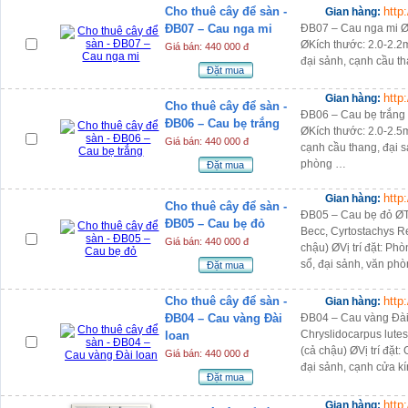
Cho thuê cây để sàn -
http
Gian hàng:
ĐB07 – Cau nga mi
ĐB07 – Cau nga mi Ø
ØKích thước: 2.0-2.2m
Giá bán: 440 000 đ
đại sảnh, cạnh cầu th
Đặt mua
http
Gian hàng:
Cho thuê cây để sàn -
ĐB06 – Cau bẹ trắng 
ĐB06 – Cau bẹ trắng
ØKích thước: 2.0-2.5m
Giá bán: 440 000 đ
cạnh cầu thang, đại s
phòng …
Đặt mua
http
Gian hàng:
Cho thuê cây để sàn -
ĐB05 – Cau bẹ đỏ ØTê
ĐB05 – Cau bẹ đỏ
Becc, Cyrtostachys R
Giá bán: 440 000 đ
chậu) ØVị trí đặt: Ph
sổ, đại sảnh, văn ph
Đặt mua
Cho thuê cây để sàn -
http
Gian hàng:
ĐB04 – Cau vàng Đài
ĐB04 – Cau vàng Đài
Chryslidocarpus lute
loan
(cả chậu) ØVị trí đặt
Giá bán: 440 000 đ
đại sảnh, cạnh cửa kí
Đặt mua
http
Gian hàng: