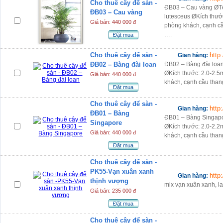
Cho thuê cây để sàn -
ĐB03 – Cau vàng ØTê
ĐB03 – Cau vàng
lutesceus ØKích thước
Giá bán: 440 000 đ
phòng khách, cạnh cầ
….
Đặt mua
Cho thuê cây để sàn -
http
Gian hàng:
ĐB02 – Bàng đài loan
ĐB02 – Bàng đài loan
ØKích thước: 2.0-2.5m
Giá bán: 440 000 đ
khách, cạnh cầu than
Đặt mua
Cho thuê cây để sàn -
http
Gian hàng:
ĐB01 – Bàng
ĐB01 – Bàng Singapo
Singapore
ØKích thước: 2.0-2.2m
Giá bán: 440 000 đ
khách, cạnh cầu than
Đặt mua
Cho thuê cây để sàn -
PK55-Vạn xuân xanh
http
Gian hàng:
thịnh vượng
mix vạn xuân xanh, lan
Giá bán: 235 000 đ
Đặt mua
Cho thuê cây để sàn -