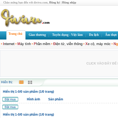
Chào mừng bạn đến với divivu.com,
Đăng ký
|
Đăng nhập
Trang chủ
Giao thương
Tuyển dụng - Việc làm
Du lịch
Ẩm thực
I
nternet
M
áy tính
P
hần mềm
Đ
iện tử, viễn thông
X
e cộ, máy móc
N
g
CLICK VÀO ĐÂY ĐỂ L
Hiển thị:
Hiển thị 1-0/0 sản phẩm (1/0 trang)
Hình ảnh
Sản phẩm
Đặt mua
Đặt mua
Hiển thị 1-0/0 sản phẩm (1/0 trang)