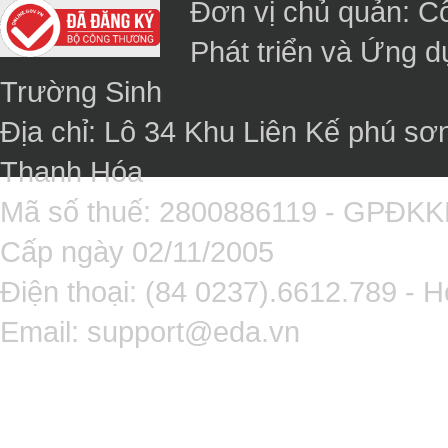
Đơn vị chủ quản: C
Phát triển và Ứng 
Trường Sinh
Địa chỉ: Lô 34 Khu Liên Kế phú sơ
Thanh Hóa
Mã số thuế: 2800886119 - GPĐK
Cấp ngày 02/11/2005
Điện thoại: (84 0237).6612.789 - H
Email:
support@eda.vn