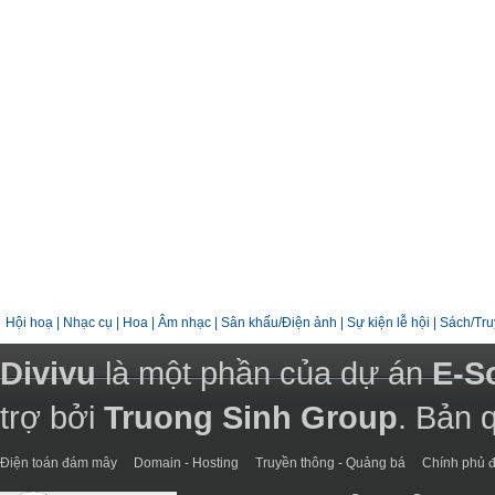
Hội hoạ
|
Nhạc cụ
|
Hoa
|
Âm nhạc
|
Sân khấu/Điện ảnh
|
Sự kiện lễ hội
|
Sách/Tru
Divivu
là một phần của dự án
E-S
trợ bởi
Truong Sinh Group
. Bản 
Điện toán đám mây
Domain - Hosting
Truyền thông - Quảng bá
Chính phủ đ