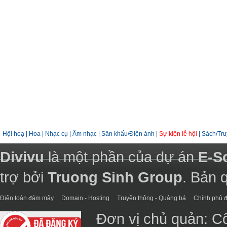
Hội hoạ
|
Hoa
|
Nhạc cụ
|
Âm nhạc
|
Sân khấu/Điện ảnh
|
Sự kiện lễ hội
|
Sách/Tru
Divivu
là một phần của dự án
E-S
trợ bởi
Truong Sinh Group
. Bản 
Điện toán đám mây
Domain - Hosting
Truyền thông - Quảng bá
Chính phủ đ
Đơn vị chủ quản: C