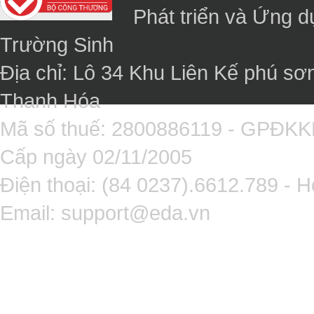
Phát triển và Ứng 
Trường Sinh
Địa chỉ: Lô 34 Khu Liên Kế phú sơ
Thanh Hóa
Mã số thuế: 2800886119 - GPĐK
Cấp ngày 02/11/2005
Điện thoại: (84 0237).6612.789 - H
Email:
support@eda.vn