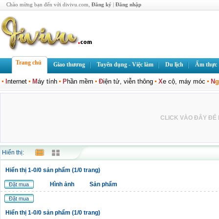
Chào mừng bạn đến với divivu.com,
Đăng ký
|
Đăng nhập
Trang chủ
Giao thương
Tuyển dụng - Việc làm
Du lịch
Ẩm thực
I
nternet
M
áy tính
P
hần mềm
Đ
iện tử, viễn thông
X
e cộ, máy móc
N
g
CLICK VÀO ĐÂY ĐỂ L
Hiển thị:
Hiển thị 1-0/0 sản phẩm (1/0 trang)
Hình ảnh
Sản phẩm
Đặt mua
Đặt mua
Hiển thị 1-0/0 sản phẩm (1/0 trang)