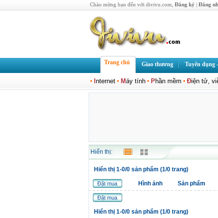
Chào mừng bạn đến với divivu.com,
Đăng ký
|
Đăng n
Trang chủ
Giao thương
Tuyển dụng -
I
nternet
M
áy tính
P
hần mềm
Đ
iện tử, v
Hiển thị:
Hiển thị 1-0/0 sản phẩm (1/0 trang)
Hình ảnh
Sản phẩm
Đặt mua
Đặt mua
Hiển thị 1-0/0 sản phẩm (1/0 trang)