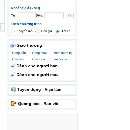
Khoảng giá (VNĐ)
Từ:
Đến:
Theo chương trình
Khuyến mãi
Đấu giá
Tất cả
Giao thương
Đăng bán
Đăng mua
Thêm danh bạ
Cần bán
Cần mua
Tìm đối tác
Dành cho người bán
Dành cho người mua
Tuyển dụng - Việc làm
Quảng cáo - Rao vặt