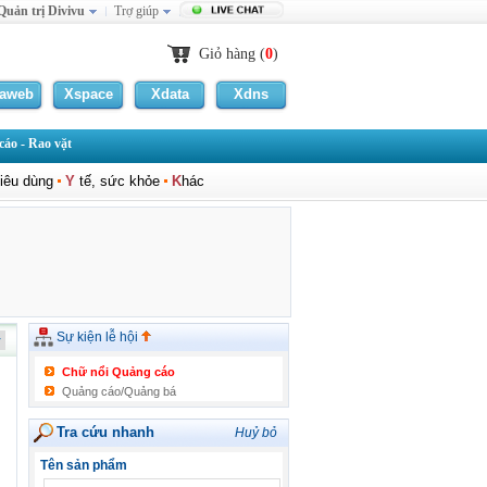
Quản trị Divivu
Trợ giúp
Giỏ hàng (
0
)
laweb
Xspace
Xdata
Xdns
áo - Rao vặt
iêu dùng
Y
tế, sức khỏe
K
hác
Sự kiện lễ hội
Chữ nổi Quảng cáo
Quảng cáo/Quảng bá
Tra cứu nhanh
Huỷ bỏ
Tên sản phẩm