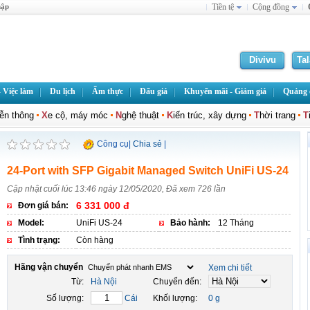
hập
Tiền tệ
Cộng đồng
Divivu
Ta
 Việc làm
Du lịch
Ẩm thực
Đấu giá
Khuyến mãi - Giảm giá
Quảng c
iễn thông
X
e cộ, máy móc
N
ghệ thuật
K
iến trúc, xây dựng
T
hời trang
T
Công cụ
|
Chia sẻ
|
24-Port with SFP Gigabit Managed Switch UniFi US-24
Cập nhật cuối lúc 13:46 ngày 12/05/2020, Đã xem 726 lần
6 331 000 đ
Đơn giá bán:
Model:
UniFi US-24
Bảo hành:
12 Tháng
Tình trạng:
Còn hàng
Hãng vận chuyển
Xem chi tiết
Từ:
Hà Nội
Chuyển đến:
Số lượng:
Cái
Khối lượng:
0 g