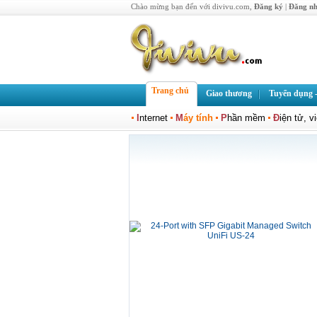
Chào mừng bạn đến với divivu.com,
Đăng ký
|
Đăng n
Trang chủ
Giao thương
Tuyển dụng -
I
nternet
M
áy tính
P
hần mềm
Đ
iện tử, v