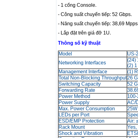
- 1 cổng Console.
- Công suất chuyển tiếp: 52 Gbps.
- Năng suất chuyển tiếp: 38,69 Mpps
- Lắp đặt trên giá đỡ 1U.
Thông số kỹ thuật
Model
US-
(24)
Networking Interfaces
(2) 
Management Interface
(1) 
Total Non-Blocking Throughput
26 G
Switching Capacity
52 G
Forwarding Rate
38.6
Power Method
100-
Power Supply
AC/D
Max. Power Consumption
25W
LEDs per Port
Spee
ESD/EMP Protection
Air: 
Rack Mount
Yes,
Shock and Vibration
ETSI