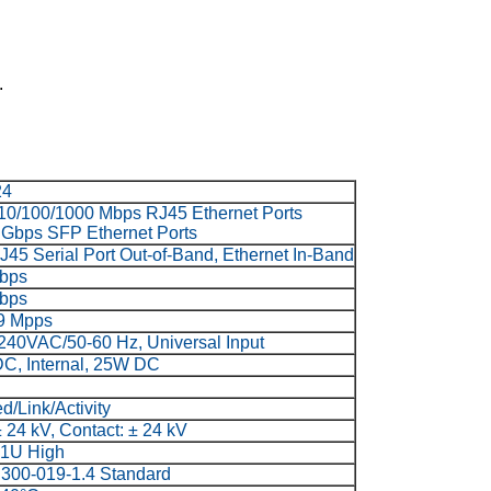
.
24
 10/100/1000 Mbps RJ45 Ethernet Ports
1 Gbps SFP Ethernet Ports
RJ45 Serial Port Out-of-Band, Ethernet In-Band
bps
bps
9 Mpps
240VAC/50-60 Hz, Universal Input
C, Internal, 25W DC
d/Link/Activity
± 24 kV, Contact: ± 24 kV
 1U High
300-019-1.4 Standard