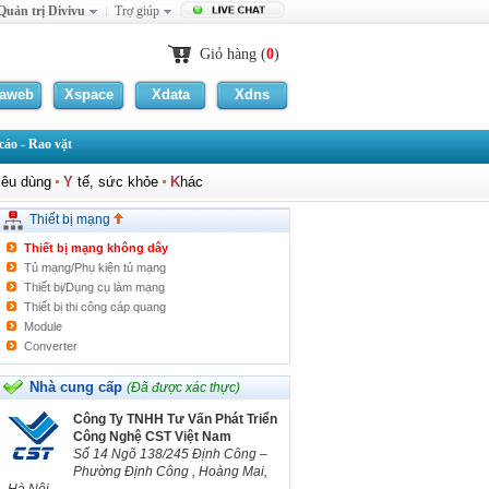
Quản trị Divivu
Trợ giúp
Giỏ hàng (
0
)
laweb
Xspace
Xdata
Xdns
áo - Rao vặt
Network Card
iêu dùng
Y
tế, sức khỏe
K
hác
Modem/Switch/Hub/Router
USB 3G
Thiết bị mạng
Cáp mạng/Hạt mạng
Thiết bị mạng không dây
Tủ mạng/Phụ kiện tủ mạng
Thiết bị/Dụng cụ làm mạng
Thiết bị thi công cáp quang
Module
Converter
Khác
Nhà cung cấp
(Đã được xác thực)
Công Ty TNHH Tư Vấn Phát Triển
Công Nghệ CST Việt Nam
Số 14 Ngõ 138/245 Định Công –
Phường Định Công , Hoàng Mai,