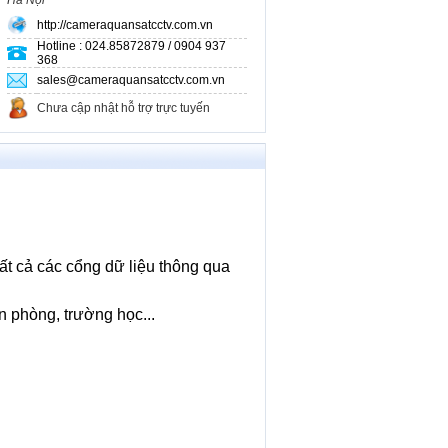
Hà Nội
http://cameraquansatcctv.com.vn
Hotline : 024.85872879 / 0904 937
368
sales@cameraquansatcctv.com.vn
Chưa cập nhật hỗ trợ trực tuyến
tất cả các cổng dữ liệu thông qua
ăn phòng, trường học...