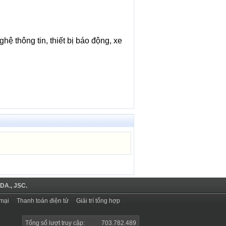
hệ thông tin, thiết bị báo động, xe
DA., JSC.
mại
Thanh toán điện tử
Giải trí tổng hợp
Tổng số lượt truy cập:
703.782.489