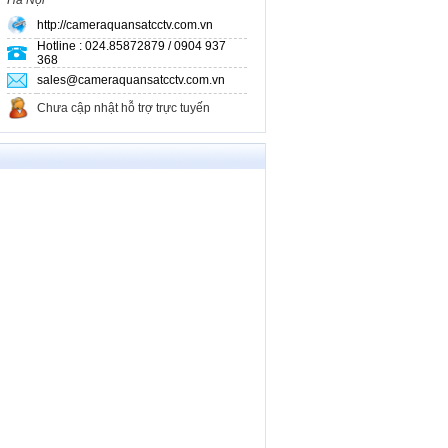
Hà Nội
http://cameraquansatcctv.com.vn
Hotline : 024.85872879 / 0904 937
368
sales@cameraquansatcctv.com.vn
Chưa cập nhật hỗ trợ trực tuyến