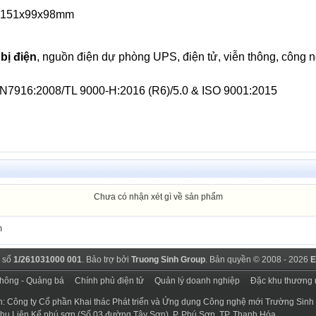
: 151x99x98mm
 bị điện
, nguồn điện dự phòng UPS, điện tử, viễn thông, công ng
N7916:2008/TL 9000-H:2016 (R6)/5.0 & ISO 9001:2015
Chưa có nhận xét gì về sản phẩm
m
 số
1/261031000 001
. Bảo trợ bởi
Truong Sinh Group
. Bản quyền © 2008 - 2026
E
thông - Quảng bá
Chính phủ điện tử
Quản lý doanh nghiệp
Đặc khu thương 
n: Công ty Cổ phần Khai thác Phát triển và Ứng dụng Công nghệ mới Trường Sinh
 Khu Liên Kế phú sơn (Số 03 đường Tây Sơn), P. Phú Sơn, TP. Thanh Hóa