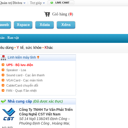
Quản trị Divivu
Trợ giúp
Giỏ hàng (
0
)
CPU - Bộ vi xử lý
Mainboard - Bo mạch chủ
laweb
Xspace
Xdata
Xdns
RAM - Bộ nhớ trong
HDD - Ổ đĩa cứng
áo - Rao vặt
Mouse - Chuột
Keyboard - Bàn phím
iêu dùng
Y
tế, sức khỏe
K
hác
Monitor - Màn hình
Case - Vỏ máy tính
Linh kiện máy tính
Power Supply - Nguồn
UPS - Bộ lưu điện
Speaker - Loa
Sound card - Cạc âm thanh
VGA Card - Cạc màn hình
Cable/Card chuyển đổi
FAN - Quạt /Tản nhiệt
Headphone/ Tai nghe
Ổ địa quang
Nhà cung cấp
(Đã được xác thực)
WEBCAM
Công Ty TNHH Tư Vấn Phát Triển
Adapter
Công Nghệ CST Việt Nam
Khác
Số 14 Ngõ 138/245 Định Công –
Phường Định Công , Hoàng Mai,