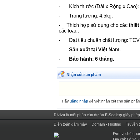
- Kích thước (Dài x Rộng x Cao)
- Trọng lượng: 4.5kg.
- Thích hợp sử dụng cho các
thiết
các loại…
- Đạt tiêu chuẩn chất lượng: TCV
-
Sản xuất tại Việt Nam.
-
Bảo hành: 6 tháng.
Nhận xét sản phẩm
Hãy
đăng nhập
để viết nhận xét cho sản phẩ
Divivu
là một phần của dự án
E-Society
giấy phép
Điện toán đám mây
Domain - Hosting
Truyền 
Đơn vị chủ quả
Địa chỉ: Lô 34