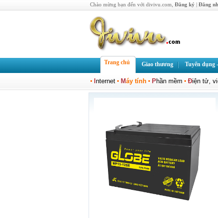
Chào mừng bạn đến với divivu.com,
Đăng ký
|
Đăng n
Trang chủ
Giao thương
Tuyển dụng -
I
nternet
M
áy tính
P
hần mềm
Đ
iện tử, v