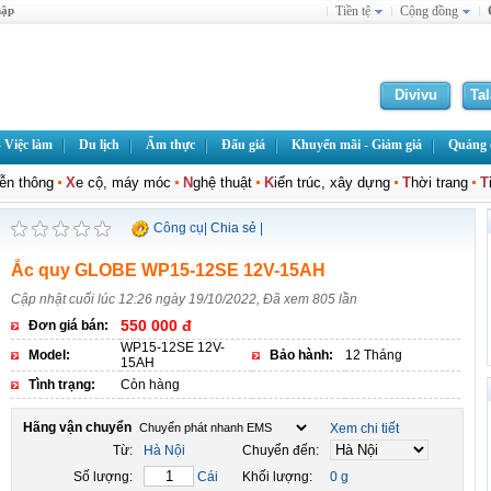
hập
Tiền tệ
Cộng đồng
Divivu
Ta
 Việc làm
Du lịch
Ẩm thực
Đấu giá
Khuyến mãi - Giảm giá
Quảng c
iễn thông
X
e cộ, máy móc
N
ghệ thuật
K
iến trúc, xây dựng
T
hời trang
T
Công cụ
|
Chia sẻ
|
Ắc quy GLOBE WP15-12SE 12V-15AH
Cập nhật cuối lúc 12:26 ngày 19/10/2022, Đã xem 805 lần
550 000 đ
Đơn giá bán:
WP15-12SE 12V-
Model:
Bảo hành:
12 Tháng
15AH
Tình trạng:
Còn hàng
Hãng vận chuyển
Xem chi tiết
Từ:
Hà Nội
Chuyển đến:
Số lượng:
Cái
Khối lượng:
0 g