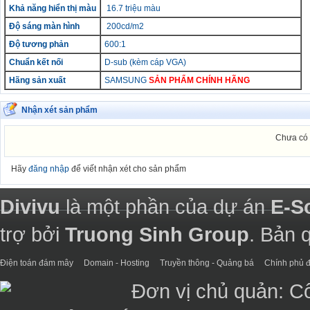
Khả năng hiển thị màu
16.7 triệu màu
Độ sáng màn hình
200cd/m2
Độ tương phản
600:1
Chuẩn kết nối
D-sub (kèm cáp VGA)
Hãng sản xuất
SAMSUNG
SẢN PHẨM CHÍNH HÃNG
Nhận xét sản phẩm
Chưa có 
Hãy
đăng nhập
để viết nhận xét cho sản phẩm
Divivu
là một phần của dự án
E-S
trợ bởi
Truong Sinh Group
. Bản 
Điện toán đám mây
Domain - Hosting
Truyền thông - Quảng bá
Chính phủ đ
Đơn vị chủ quản: C