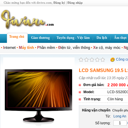
Chào mừng bạn đến với divivu.com,
Đăng ký
|
Đăng nhập
Trang chủ
Giao thương
Tuyển dụng - Việc làm
Du lịch
Ẩm thực
I
nternet
M
áy tính
P
hần mềm
Đ
iện tử, viễn thông
X
e cộ, máy móc
N
g
Công c
LCD SAMSUNG 19.5 
Cập nhật cuối lúc 13:35 ngày 2
2 200 000 
Đơn giá bán:
Model:
LCD-SS20D
Tình trạng:
Còn hàng
Hãng vận chuyển
Từ:
Long An
Số lượng: