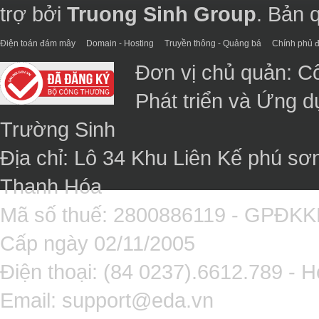
trợ bởi
Truong Sinh Group
. Bản 
Điện toán đám mây
Domain - Hosting
Truyền thông - Quảng bá
Chính phủ đ
Đơn vị chủ quản: C
Phát triển và Ứng 
Trường Sinh
Địa chỉ: Lô 34 Khu Liên Kế phú sơ
Thanh Hóa
Mã số thuế: 2800886119 - GPĐK
Cấp ngày 02/11/2005
Điện thoại: (84 0237).6612.789 - H
Email:
support@eda.vn