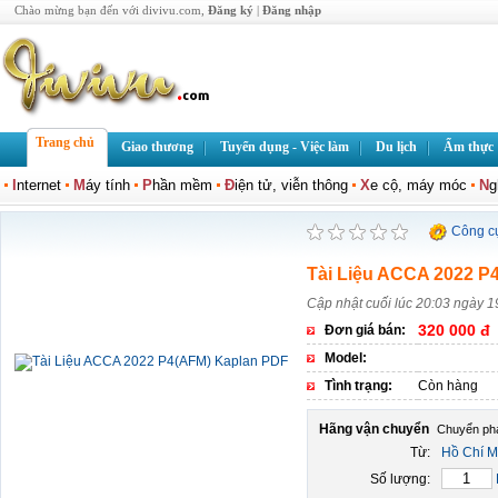
Chào mừng bạn đến với divivu.com,
Đăng ký
|
Đăng nhập
Trang chủ
Giao thương
Tuyển dụng - Việc làm
Du lịch
Ẩm thực
I
nternet
M
áy tính
P
hần mềm
Đ
iện tử, viễn thông
X
e cộ, máy móc
N
g
Công c
Tài Liệu ACCA 2022 P
Cập nhật cuối lúc 20:03 ngày 
320 000 đ
Đơn giá bán:
Model:
Tình trạng:
Còn hàng
Hãng vận chuyển
Từ:
Hồ Chí M
Số lượng: