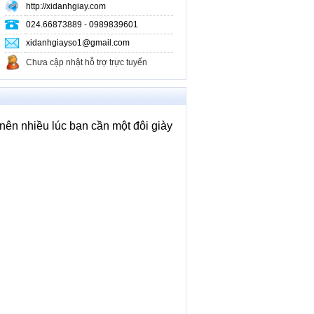
http://xidanhgiay.com
Các Lớp Về Giao Tiếp - Tâm Lý
Khác
024.66873889 - 0989839601
xidanhgiayso1@gmail.com
Chưa cập nhật hỗ trợ trực tuyến
nên nhiều lúc bạn cần một đôi giày