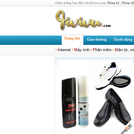
Chào mừng bạn đến với divivu.com,
Đăng ký
|
Đăng n
Trang chủ
Giao thương
Tuyển dụng -
I
nternet
M
áy tính
P
hần mềm
Đ
iện tử, v