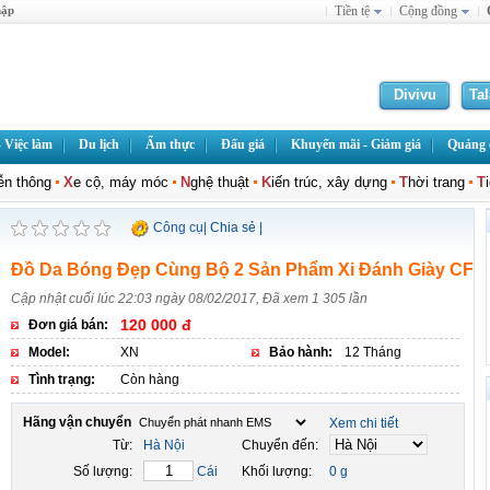
hập
Tiền tệ
Cộng đồng
Divivu
Ta
 Việc làm
Du lịch
Ẩm thực
Đấu giá
Khuyến mãi - Giảm giá
Quảng c
iễn thông
X
e cộ, máy móc
N
ghệ thuật
K
iến trúc, xây dựng
T
hời trang
T
Công cụ
|
Chia sẻ
|
Đồ Da Bóng Đẹp Cùng Bộ 2 Sản Phẩm Xi Đánh Giày CF
Cập nhật cuối lúc 22:03 ngày 08/02/2017, Đã xem 1 305 lần
120 000 đ
Đơn giá bán:
Model:
XN
Bảo hành:
12 Tháng
Tình trạng:
Còn hàng
Hãng vận chuyển
Xem chi tiết
Từ:
Hà Nội
Chuyển đến:
Số lượng:
Cái
Khối lượng:
0 g