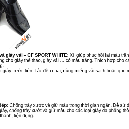
 và giày vải – CF SPORT WHITE:
Xi giúp phục hồi lại màu tr
iêng cho giày thể thao, giày vải … có màu trắng. Thích hợp cho 
g.
 giày trước tiên. Lắc đều chai, dùng miếng vải sạch hoặc que 
 dép:
Chống trày xước và giữ màu trong thời gian ngắn. Dễ sử 
giày, chống trầy xướt và giữ màu cho các loại giày da phẳng t
hanh, tiện dụng.