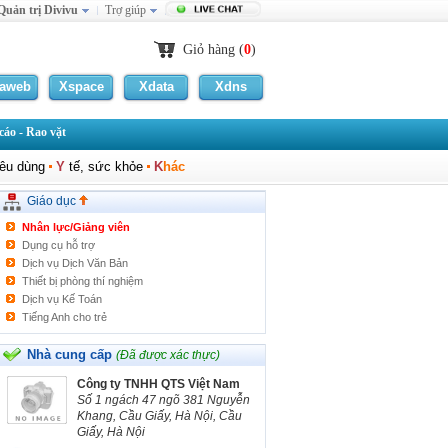
Quản trị Divivu
Trợ giúp
Sách Ảo thuật
Tiếng Anh
Giỏ hàng (
0
)
Đĩa thể dục - Khiêu vũ
Đĩa học tập
laweb
Xspace
Xdata
Xdns
dịch thuật
Tài liệu CIMA
áo - Rao vặt
Đào tạo - Học nghề
Đào tạo/Học vị/Bằng cấp
iêu dùng
Y
tế, sức khỏe
K
hác
Đào tao - dạy nghề khác
Thiết bị hỗ trợ đào tạo
Giáo dục
Đạo cụ Ảo thuật
Nhân lực/Giảng viên
Dụng cụ hỗ trợ
Dịch vụ Dịch Văn Bản
Thiết bị phòng thí nghiệm
Dịch vụ Kế Toán
Tiếng Anh cho trẻ
Dịch vụ Gia sư
Dịch vụ pháp lý
Nhà cung cấp
(Đã được xác thực)
Du Học
Công ty TNHH QTS Việt Nam
Sinh học
Số 1 ngách 47 ngõ 381 Nguyễn
DVD/CD Học tập
Khang, Cầu Giấy, Hà Nội, Cầu
Tài liệu ACCA
Giấy, Hà Nội
Tài liệu CFA