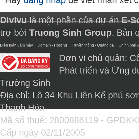
Divivu
là một phần của dự án
E-S
trợ bởi
Truong Sinh Group
. Bản 
Điện toán đám mây
Domain - Hosting
Truyền thông - Quảng bá
Chính phủ đ
Đơn vị chủ quản: C
Phát triển và Ứng 
Trường Sinh
Địa chỉ: Lô 34 Khu Liên Kế phú sơ
Thanh Hóa
Mã số thuế: 2800886119 - GPĐK
Cấp ngày 02/11/2005