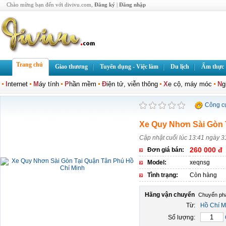
Chào mừng bạn đến với divivu.com,
Đăng ký
|
Đăng nhập
Trang chủ
Giao thương
Tuyển dụng - Việc làm
Du lịch
Ẩm thực
I
nternet
M
áy tính
P
hần mềm
Đ
iện tử, viễn thông
X
e cộ, máy móc
N
g
Công c
Xe Quy Nhơn Sài Gòn 
Cập nhật cuối lúc 13:41 ngày 3
260 000 đ
Đơn giá bán:
Model:
xeqnsg
Tình trạng:
Còn hàng
Hãng vận chuyển
Từ:
Hồ Chí M
Số lượng: