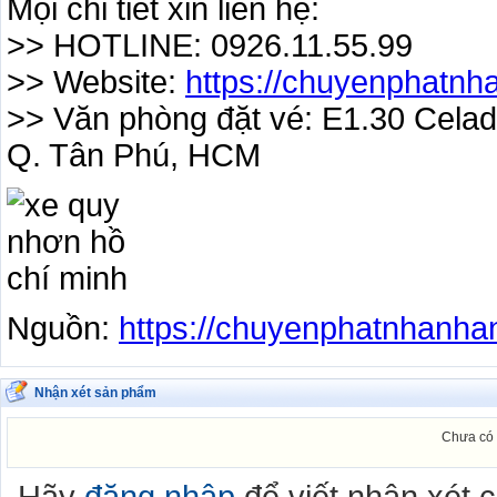
Mọi chi tiết xin liên hệ:
>> HOTLINE: 0926.11.55.99
>> Website:
https://chuyenphatnh
>> Văn phòng đặt vé: E1.30 Celad
Q. Tân Phú, HCM
Nguồn:
https://chuyenphatnhanha
Nhận xét sản phẩm
Chưa có 
Hãy
đăng nhập
để viết nhận xét 