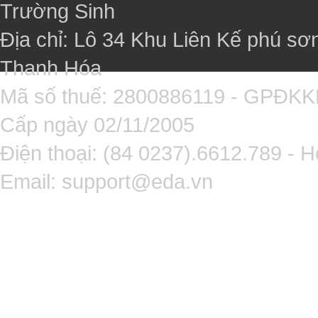
Trường Sinh
Địa chỉ: Lô 34 Khu Liên Kế phú sơ
Thanh Hóa
Mã số thuế: 2800886119 - GPĐK
Cấp ngày 02/11/2005
Điện thoại: (84 0237).6612.789 - H
Email:
support@eda.vn