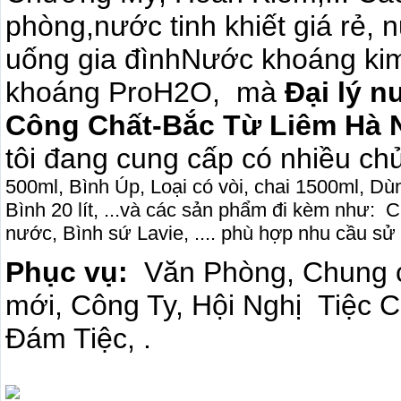
phòng,nước tinh khiết giá rẻ,
uống gia đìnhNước khoáng kim 
khoáng ProH2O, mà
Đại lý n
Công Chất-Bắc Từ Liêm Hà 
tôi đang cung cấp có nhiều ch
500ml, Bình Úp, Loại có vòi, chai 1500ml, Dù
Bình 20 lít, ...
và các sản phẩm đi kèm như:
Câ
nước, Bình sứ Lavie, ....
phù hợp nhu cầu sử
Phục vụ
:
Văn Phòng, Chung
mới, Công Ty, Hội Nghị
Tiệc C
Đám Tiệc, .