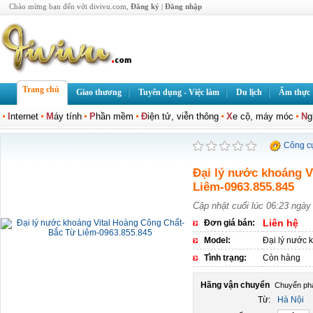
Chào mừng bạn đến với divivu.com,
Đăng ký
|
Đăng nhập
Trang chủ
Giao thương
Tuyển dụng - Việc làm
Du lịch
Ẩm thực
I
nternet
M
áy tính
P
hần mềm
Đ
iện tử, viễn thông
X
e cộ, máy móc
N
g
Công c
Đại lý nước khoáng 
Liêm-0963.855.845
Cập nhật cuối lúc 06:23 ngày
Liên hệ
Đơn giá bán:
Model:
Đại lý nước 
Tình trạng:
Còn hàng
Hãng vận chuyển
Từ:
Hà Nội