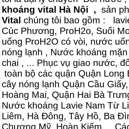
khoáng vital Hà Nội ,
sản ph
Vital
chúng tôi bao gồm : lavie
Cúc Phương, ProH2o, Suối Mơ,
uống ProH2O có vòi, nước uống
nóng lạnh , Nước khoáng mặn 
chai , ... Phục vụ giao nước, đ
toàn bộ các quận Quận Long B
cây nóng lạnh Quận Cầu Giấy,
Hoàng Mai, Quận Hai Bà Trưn
Nước khoáng Lavie Nam Từ Li
Liêm, Hà Đông, Tây Hồ, Ba Đì
Chương Mỹ, Hoàn Kiếm,... Cá