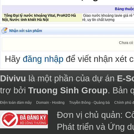
Bảng thuộc 
Tổng Đại lý nước khoáng Vital, ProH2O Hà
Giao nước khoáng lavie giá rẻ V
Nội, Nước tinh khiết Hà Nội
rẻ, uy tín chất lượng
Nhận xét sản phẩm
Chưa có 
Hãy
đăng nhập
để viết nhận xét 
Divivu
là một phần của dự án
E-S
trợ bởi
Truong Sinh Group
. Bản 
Điện toán đám mây
Domain - Hosting
Truyền thông - Quảng bá
Chính phủ đ
Đơn vị chủ quản: C
Phát triển và Ứng 