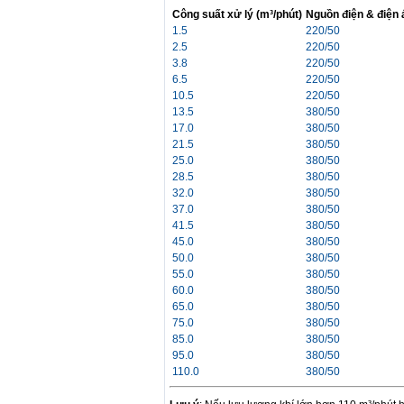
Công suất xử lý (m³/phút)
Nguồn điện & điện 
1.5
220/50
2.5
220/50
3.8
220/50
6.5
220/50
10.5
220/50
13.5
380/50
17.0
380/50
21.5
380/50
25.0
380/50
28.5
380/50
32.0
380/50
37.0
380/50
41.5
380/50
45.0
380/50
50.0
380/50
55.0
380/50
60.0
380/50
65.0
380/50
75.0
380/50
85.0
380/50
95.0
380/50
110.0
380/50