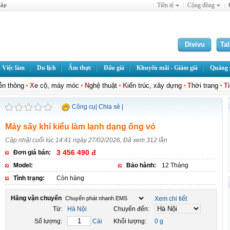
hập
Tiền tệ
Cộng đồng
Divivu
Ta
 Việc làm
Du lịch
Ẩm thực
Đấu giá
Khuyến mãi - Giảm giá
Quảng c
iễn thông
X
e cộ, máy móc
N
ghệ thuật
K
iến trúc, xây dựng
T
hời trang
T
Công cụ
|
Chia sẻ
|
Máy sấy khí kiểu làm lạnh dạng ống vỏ
Cập nhật cuối lúc 14:41 ngày 27/02/2026, Đã xem 312 lần
3 456 490 đ
Đơn giá bán:
Model:
Bảo hành:
12 Tháng
Tình trạng:
Còn hàng
Hãng vận chuyển
Xem chi tiết
Từ:
Hà Nội
Chuyển đến:
Số lượng:
Cái
Khối lượng:
0 g