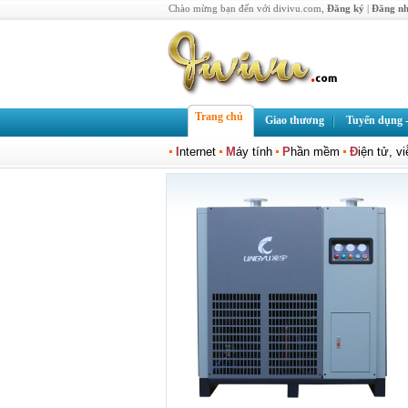
Chào mừng bạn đến với divivu.com,
Đăng ký
|
Đăng n
Trang chủ
Giao thương
Tuyển dụng -
I
nternet
M
áy tính
P
hần mềm
Đ
iện tử, v