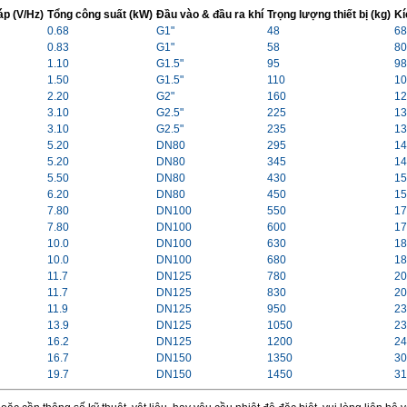
áp (V/Hz)
Tổng công suất (kW)
Đầu vào & đầu ra khí
Trọng lượng thiết bị (kg)
Kí
0.68
G1"
48
68
0.83
G1"
58
80
1.10
G1.5"
95
98
1.50
G1.5"
110
10
2.20
G2"
160
12
3.10
G2.5"
225
13
3.10
G2.5"
235
13
5.20
DN80
295
14
5.20
DN80
345
14
5.50
DN80
430
15
6.20
DN80
450
15
7.80
DN100
550
17
7.80
DN100
600
17
10.0
DN100
630
18
10.0
DN100
680
18
11.7
DN125
780
20
11.7
DN125
830
20
11.9
DN125
950
23
13.9
DN125
1050
23
16.2
DN125
1200
24
16.7
DN150
1350
30
19.7
DN150
1450
31