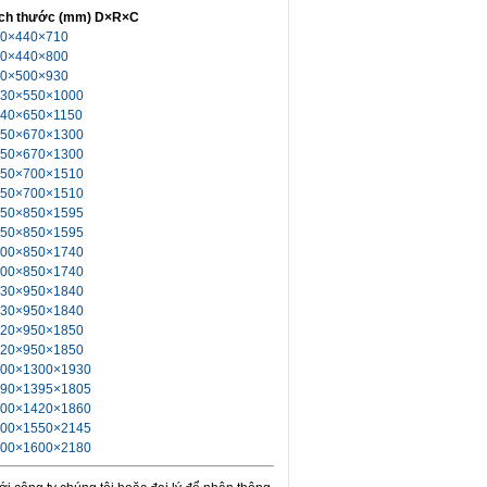
ch thước (mm) D×R×C
0×440×710
0×440×800
0×500×930
30×550×1000
40×650×1150
50×670×1300
50×670×1300
50×700×1510
50×700×1510
50×850×1595
50×850×1595
00×850×1740
00×850×1740
30×950×1840
30×950×1840
20×950×1850
20×950×1850
00×1300×1930
90×1395×1805
00×1420×1860
00×1550×2145
00×1600×2180