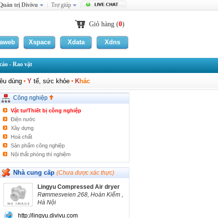
Quản trị Divivu
Trợ giúp
Giỏ hàng (
0
)
laweb
Xspace
Xdata
Xdns
áo - Rao vặt
Cơ khí chế tạo
PALLET
iêu dùng
Y
tế, sức khỏe
K
hác
Thiết bị quan trắc nước thải tự động
MEN VI SINH
Công nghiệp
Thiết bị y tế
Vật tư/Thiết bị công nghiệp
Điện nước
Xây dựng
Hoá chất
Sản phẩm công nghiệp
Nội thất phòng thí nghiệm
Thiết bị phân tích chất lượng môi trường
THIẾT BỊ BẾP CÔNG NGHIỆP
Nhà cung cấp
(Chưa được xác thực)
THIẾT BỊ BẾP CÔNG NGHIỆP
Lingyu Compressed Air dryer
Thiết bị năng lượng sạch
Rømmesveien 268, Hoàn Kiếm ,
Thiết bị phân tích môi trường
Hà Nội
Khác
http://lingyu.divivu.com