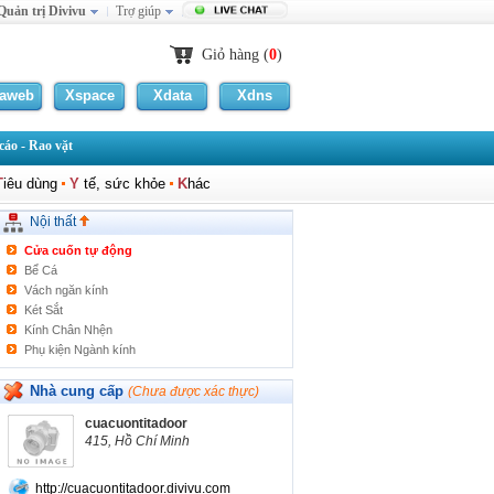
Quản trị Divivu
Trợ giúp
Trần gỗ
Cầu thang gỗ
Đá và Ngọc trong Phong thủy
Giỏ hàng (
0
)
Giấy dán tường trang trí
Màn ngăn pvc
laweb
Xspace
Xdata
Xdns
Ngọc/Đá phong thủy
Khung Xương
áo - Rao vặt
Cửa kính cường lực
Thảm trải sàn
T
iêu dùng
Y
tế, sức khỏe
K
hác
Mành/Rèm
Khóa cửa
Nội thất
Cửa cuốn cách nhiệt
Cửa cuốn tự động
Bể Cá
Vách ngăn kính
Két Sắt
Kính Chân Nhện
Phụ kiện Ngành kính
Khóa cửa vân tay
PCCC
Nhà cung cấp
(Chưa được xác thực)
Cửa nhôm
cuacuontitadoor
kính ép tranh
415, Hồ Chí Minh
Khác
http://cuacuontitadoor.divivu.com