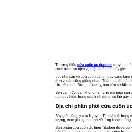
Thương hiệu
cửa cuốn úc titadoor
chuyên phân
cạnh tranh và dịch vụ hiệu quả nhất bây giờ.
Lúc nhu cầu về cửa cuốn càng ngày càng tăng c
đơn vị nào cũng giống nhau. Thành ra, để bảo
Úc, cửa cuốn Đức,... Lúc đấy, bạn vừa sở hữu 
Bên cạnh đó, bạn không nên vì rẻ mà mua sản p
rất nguy hiểm trong quá trình dùng, có thể gây
Địa chỉ phân phối cửa cuốn úc
Bây giờ, công ty cửa Nguyên Tâm là một trong 
lượng, mức giá cạnh tranh để từng khách hàng 
Sản phẩm cửa cuốn Úc hiệu Titadoor được cung 
bởi đội ngũ thợ chuyên nghiệp của công ty.