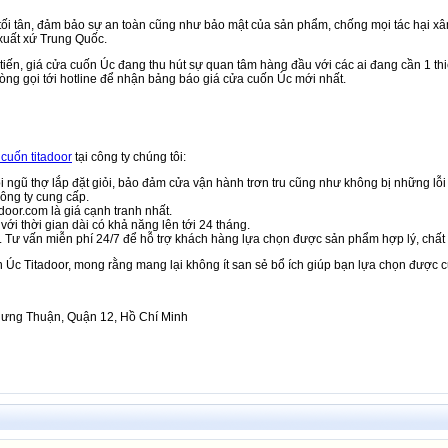
ối tân, đảm bảo sự an toàn cũng như bảo mật của sản phẩm, chống mọi tác hại xâ
xuất xứ Trung Quốc.
iến, giá cửa cuốn Úc đang thu hút sự quan tâm hàng đầu với các ai đang cần 1 thiế
 lòng gọi tới hotline để nhận bảng báo giá cửa cuốn Úc mới nhất.
cuốn titadoor
tại công ty chúng tôi:
ội ngũ thợ lắp đặt giỏi, bảo đảm cửa vận hành trơn tru cũng như không bị những lỗi 
ông ty cung cấp.
adoor.com là giá cạnh tranh nhất.
i thời gian dài có khả năng lên tới 24 tháng.
. Tư vấn miễn phí 24/7 để hỗ trợ khách hàng lựa chọn được sản phẩm hợp lý, chất 
ốn Úc Titadoor, mong rằng mang lại không ít san sẻ bổ ích giúp bạn lựa chọn được 
Hưng Thuận, Quận 12, Hồ Chí Minh