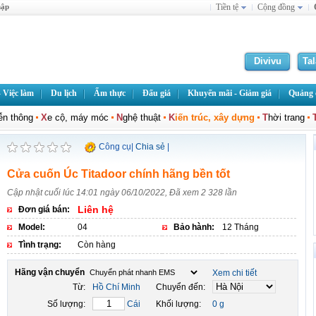
hập
Tiền tệ
Cộng đồng
Divivu
Ta
 Việc làm
Du lịch
Ẩm thực
Đấu giá
Khuyến mãi - Giảm giá
Quảng c
iễn thông
X
e cộ, máy móc
N
ghệ thuật
K
iến trúc, xây dựng
T
hời trang
Công cụ
|
Chia sẻ
|
Cửa cuốn Úc Titadoor chính hãng bền tốt
Cập nhật cuối lúc 14:01 ngày 06/10/2022, Đã xem 2 328 lần
Liên hệ
Đơn giá bán:
Model:
04
Bảo hành:
12 Tháng
Tình trạng:
Còn hàng
Hãng vận chuyển
Xem chi tiết
Từ:
Hồ Chí Minh
Chuyển đến:
Số lượng:
Cái
Khối lượng:
0 g