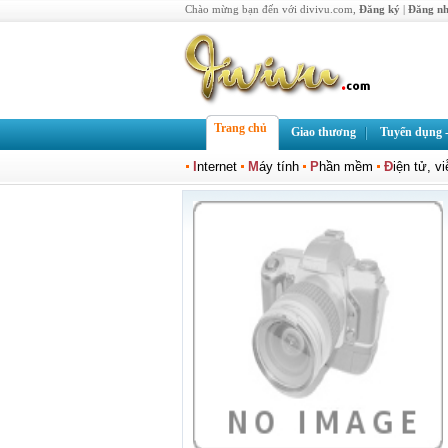
Chào mừng bạn đến với divivu.com,
Đăng ký
|
Đăng n
Trang chủ
Giao thương
Tuyển dụng -
I
nternet
M
áy tính
P
hần mềm
Đ
iện tử, v