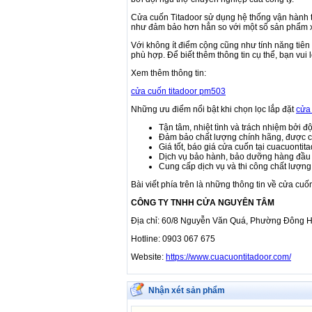
Cửa cuốn Titadoor sử dụng hệ thống vận hành t
như đảm bảo hơn hẳn so với một số sản phẩm 
Với không ít điểm cộng cũng như tính năng tiên t
phù hợp. Để biết thêm thông tin cụ thể, bạn vui
Xem thêm thông tin:
cửa cuốn titadoor pm503
Những ưu điểm nổi bật khi chọn lọc lắp đặt
cửa 
Tận tâm, nhiệt tình và trách nhiệm bởi đ
Đảm bảo chất lượng chính hãng, được c
Giá tốt, báo giá cửa cuốn tại cuacuontit
Dịch vụ bảo hành, bảo dưỡng hàng đầu vớ
Cung cấp dịch vụ và thi công chất lượng
Bài viết phía trên là những thông tin về cửa cu
CÔNG TY TNHH CỬA NGUYÊN TÂM
Địa chỉ: 60/8 Nguyễn Văn Quá, Phường Đông 
Hotline: 0903 067 675
Website:
https://www.cuacuontitadoor.com/
Nhận xét sản phẩm