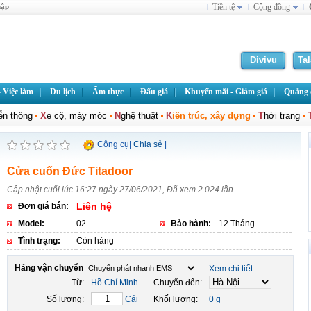
hập
Tiền tệ
Cộng đồng
Divivu
Ta
 Việc làm
Du lịch
Ẩm thực
Đấu giá
Khuyến mãi - Giảm giá
Quảng c
iễn thông
X
e cộ, máy móc
N
ghệ thuật
K
iến trúc, xây dựng
T
hời trang
Công cụ
|
Chia sẻ
|
Cửa cuốn Đức Titadoor
Cập nhật cuối lúc 16:27 ngày 27/06/2021, Đã xem 2 024 lần
Liên hệ
Đơn giá bán:
Model:
02
Bảo hành:
12 Tháng
Tình trạng:
Còn hàng
Hãng vận chuyển
Xem chi tiết
Từ:
Hồ Chí Minh
Chuyển đến:
Số lượng:
Cái
Khối lượng:
0 g