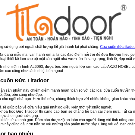
 sử dụng bởi ngoài chất lượng tốt giá thành lại phải chăng.
Cửa cuốn đức titado
đa dạng mẫu mã, vận hành êm ái là các đặc điểm nổi trội để đưa thương hiệu c
oại thiết kế làm cho bộ mặt của ngôi nhà vươn lên là sang trọng, tinh tế, đẹp mắt v
ính nhôm định hình AL6063, được bọc bên ngoài lớp sơn cao cấp AKZO NOBEL c
âm cao cũng như cách nhiệt bên ngoài.
cuốn Đức Titadoor
hắn sản phẩm này chiếm điểm mạnh hoàn toàn so với các loại cửa cuốn truyền t
cố, đều, bền cũng như đẹp.
iến cho ngôi nhà bạn. Hơn thế nữa, chúng thích hợp với nhiều không gian khác nha
 sẽ giúp bảo vệ cửa hiệu quả nhất do điều kiện thời tiết khắc nghiệt.
 khoa học Đức Titadoor thì cứng cáp bạn sẽ chẳng hề bàn cãi thêm nữa. Tất cả
 thực cho người sử dụng.
u khiển từ xa nhỏ gọn. Đảm bảo được độ an toàn cho người dùng với tính năng ca
ẩm này cũng dài hơn hẳn so với những sản phẩm trước đây. Cùng với đó, bạn chẳng
or bao nhiêu