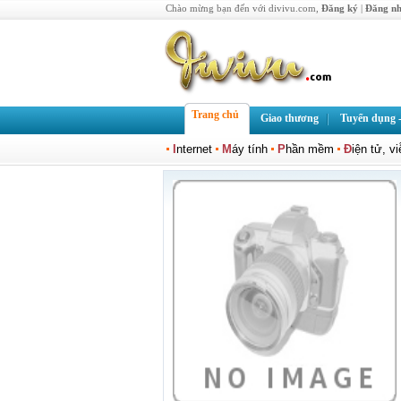
Chào mừng bạn đến với divivu.com,
Đăng ký
|
Đăng n
Trang chủ
Giao thương
Tuyển dụng -
I
nternet
M
áy tính
P
hần mềm
Đ
iện tử, v