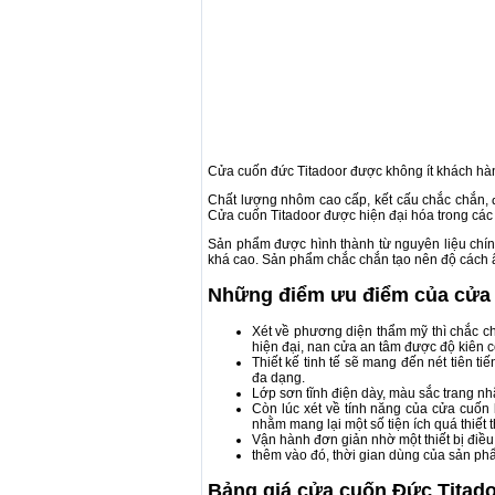
Cửa cuốn đức Titadoor được không ít khách hàng
Chất lượng nhôm cao cấp, kết cấu chắc chắn, 
Cửa cuốn Titadoor được hiện đại hóa trong các l
Sản phẩm được hình thành từ nguyên liệu ch
khá cao. Sản phẩm chắc chắn tạo nên độ cách 
Những điểm ưu điểm của cửa 
Xét về phương diện thẩm mỹ thì chắc c
hiện đại, nan cửa an tâm được độ kiên 
Thiết kế tinh tế sẽ mang đến nét tiên t
đa dạng.
Lớp sơn tĩnh điện dày, màu sắc trang nhã
Còn lúc xét về tính năng của cửa cuốn
nhằm mang lại một số tiện ích quá thiết
Vận hành đơn giản nhờ một thiết bị điề
thêm vào đó, thời gian dùng của sản ph
Bảng giá cửa cuốn Đức Titado