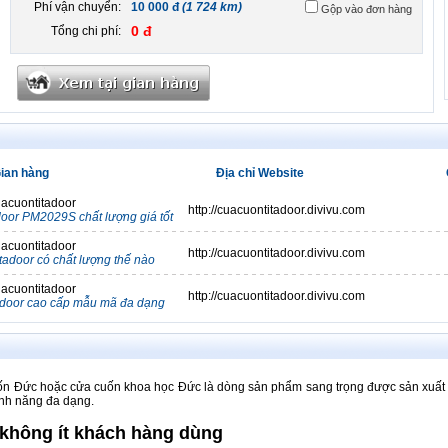
Phí vận chuyển:
10 000 đ
(1 724 km)
Gộp vào đơn hàng
0 đ
Tổng chi phí:
ian hàng
Địa chỉ Website
acuontitadoor
http://cuacuontitadoor.divivu.com
oor PM2029S chất lượng giá tốt
acuontitadoor
http://cuacuontitadoor.divivu.com
adoor có chất lượng thế nào
acuontitadoor
http://cuacuontitadoor.divivu.com
adoor cao cấp mẫu mã đa dạng
n Đức hoặc cửa cuốn khoa học Đức là dòng sản phẩm sang trọng được sản xuất t
ính năng đa dạng.
không ít khách hàng dùng