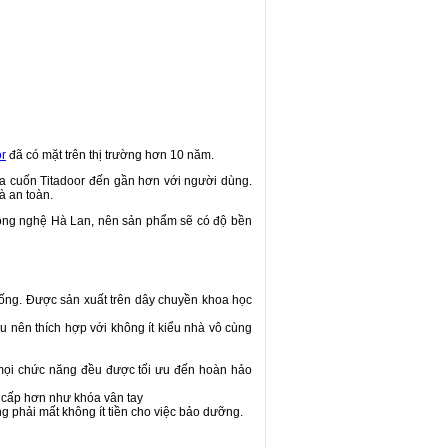
or
đã có mặt trên thị trường hơn 10 năm.
ửa cuốn Titadoor đến gần hơn với người dùng.
à an toàn.
ông nghệ Hà Lan, nên sản phẩm sẽ có độ bền
hống. Được sản xuất trên dây chuyền khoa học
u nên thích hợp với không ít kiểu nhà vô cùng
 mọi chức năng đều được tối ưu đến hoàn hảo
o cấp hơn như khóa vân tay
 phải mất không ít tiền cho việc bảo dưỡng.