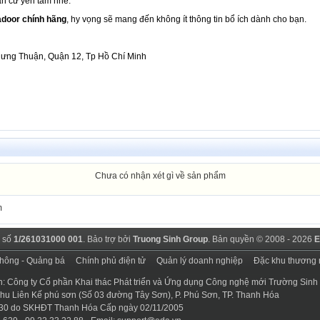
ạn cứ yên tâm nhé.
adoor chính hãng
, hy vọng sẽ mang đến không ít thông tin bổ ích dành cho bạn.
ưng Thuận, Quận 12, Tp Hồ Chí Minh
Chưa có nhận xét gì về sản phẩm
m
 số
1/261031000 001
. Bảo trợ bởi
Truong Sinh Group
. Bản quyền © 2008 - 2026
E
thông - Quảng bá
Chính phủ điện tử
Quản lý doanh nghiệp
Đặc khu thương 
n: Công ty Cổ phần Khai thác Phát triển và Ứng dụng Công nghệ mới Trường Sinh
 Khu Liên Kế phú sơn (Số 03 đường Tây Sơn), P. Phú Sơn, TP. Thanh Hóa
30 do SKHĐT Thanh Hóa Cấp ngày 02/11/2005