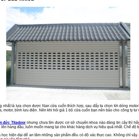
g nhất là lựa chọn được Nan cửa cuốn thích hợp, sau đấy ta chọn tới dòng motor
motor, bình lưu điện. Nên khi hỏi giá 1 bộ cửa cuốn bạn nên bảo cho công ty tư
n đức Titadoor
nhưng chưa tìm được cơ sở chuyên khoa nào đáng tin cậy thì hãy
ín lên hàng đầu, luôn muốn mang lại cho khác hàng dịch vụ hiệu quả nhất. Chế độ b
 học hiện đại để an tâm những sản phẩm đều có độ xác thực cao. Không chỉ vậy c