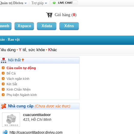
Quản trị Divivu
Trợ giúp
Trần gỗ
Cầu thang gỗ
Đá và Ngọc trong Phong thủy
Giỏ hàng (
0
)
Giấy dán tường trang trí
Màn ngăn pvc
laweb
Xspace
Xdata
Xdns
Ngọc/Đá phong thủy
Khung Xương
áo - Rao vặt
Cửa kính cường lực
Thảm trải sàn
T
iêu dùng
Y
tế, sức khỏe
K
hác
Mành/Rèm
Khóa cửa
Nội thất
Cửa cuốn cách nhiệt
Cửa cuốn tự động
Bể Cá
Vách ngăn kính
Két Sắt
Kính Chân Nhện
Phụ kiện Ngành kính
Khóa cửa vân tay
PCCC
Nhà cung cấp
(Chưa được xác thực)
Cửa nhôm
cuacuontitadoor
kính ép tranh
415, Hồ Chí Minh
Khác
http://cuacuontitadoor.divivu.com