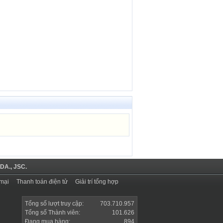
DA., JSC.
mại
Thanh toán điện tử
Giải trí tổng hợp
Tổng số lượt truy cập:
703.710.957
Tổng số Thành viên:
101.626
Đang mua hàng:
894