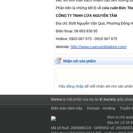
việc với tinh thần trách nhiệm cao nên những b
Phần trên là những tiết lộ về
cửa cuốn Đức Tit
CÔNG TY TNHH CỬA NGUYÊN TÂM
Địa chỉ: 60/8 Nguyễn Văn Quá, Phường Đông H
Điện thoại: 08 683 836 85
Hotline: 0903 067 675 - 0916 067 675
http://www.cuacuontitadoor.com/
Website:
Nhận xét sản phẩm
Hãy
đăng nhập
để viết nhận xét cho sản phẩ
Divivu
là một phần của dự án
E-Society
giấy phép
Điện toán đám mây
Domain - Hosting
Truyền 
Đơn vị chủ quả
Địa chỉ: Lô 34
Mã số thuế: 2800886119 - GPĐKKD số: 26030003