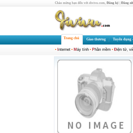
Chào mừng bạn đến với divivu.com,
Đăng ký
|
Đăng n
Trang chủ
Giao thương
Tuyển dụng -
I
nternet
M
áy tính
P
hần mềm
Đ
iện tử, v