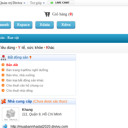
Quản trị Divivu
Trợ giúp
Căn hộ Cao Cấp Cho Thuê
Bán căn hộ chung cư
Giỏ hàng (
0
)
Bán chung cư cao cấp
Bất động sản cho thuê
laweb
Xspace
Xdata
Xdns
Bán nhà riêng
Căn hộ cao cấp
áo - Rao vặt
Bán nhà biệt thự/Liền kề
Khu công nghiệp/Nhà xưởng
T
iêu dùng
Y
tế, sức khỏe
K
hác
Bán nhà mặt phố
Bán đất nền dự án
Bất động sản
Kho tàng/Bến bãi
Bán đất
Bán trang trại/Khu nghĩ dưỡng
Bán kho, nhà xưởng
Bán loại bất động sản khác
Cho thuê căn hộ chung cư
Cho thuê nhà riêng
Cho thuê nhà mặt phố
Cho thuê nhà, phòng trọ
Nhà cung cấp
(Chưa được xác thực)
Cho thuê văn phòng
Khang
Cho thuê cửa hàng/Ki ốt
111, Quận 9, Hồ Chí Minh
Cho thuê kho/nhà xưởng
Cho thuê đất
http://muabannhadat2020.divivu.com
Cho thuê loại BĐS khác