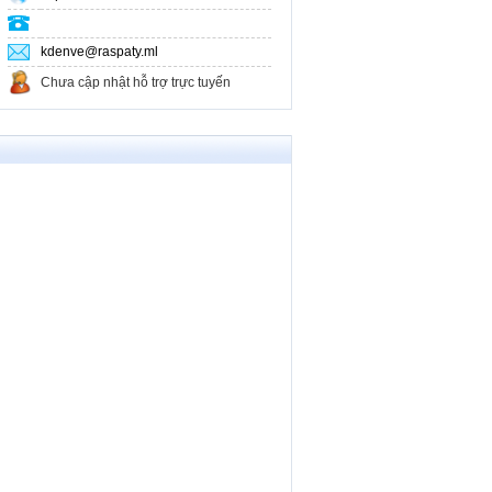
Cho thuê Nhà Biệt Thự
Khác
kdenve@raspaty.ml
Chưa cập nhật hỗ trợ trực tuyến