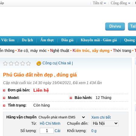
hập
Tiền tệ
Cộng đồng
Divivu
Ta
 Việc làm
Du lịch
Ẩm thực
Đấu giá
Khuyến mãi - Giảm giá
Quảng c
iễn thông
X
e cộ, máy móc
N
ghệ thuật
K
iến trúc, xây dựng
T
hời trang
Công cụ
|
Chia sẻ
|
Phú Giáo đất nền đẹp , đúng giá
Cập nhật cuối lúc 14:30 ngày 19/04/2021, Đã xem 1 434 lần
Liên hệ
Đơn giá bán:
Model:
Bảo hành:
12 Tháng
Tình trạng:
Còn hàng
Hãng vận chuyển
Xem chi tiết
Từ:
Hồ Chí Minh
Chuyển đến:
Số lượng:
Cái
Khối lượng:
0 g