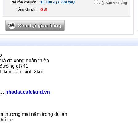
Phí vận chuyển:
10 000 đ
(1 724 km)
Gộp vào đơn hàng
0 đ
Tổng chi phí:
p
 là đã xong hoàn thiện
 đường dt741
h kcn Tân Bình 2km
ại:
nhadat.cafeland.vn
i
âm thương mại nằm trong dự án
thổ cư