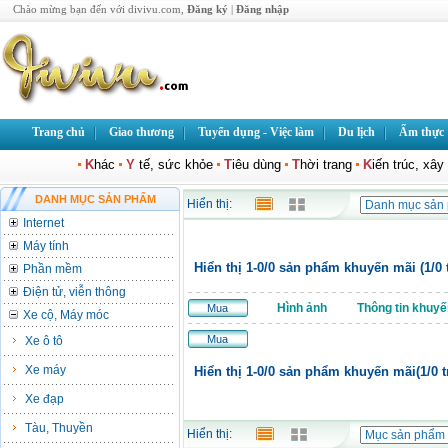
Chào mừng bạn đến với divivu.com,
Đăng ký
|
Đăng nhập
Trang chủ
Giao thương
Tuyển dụng - Việc làm
Du lịch
Ẩm thực
K
hác
Y
tế, sức khỏe
T
iêu dùng
T
hời trang
K
iến trúc, xâ
DANH MỤC SẢN PHẨM
Hiển thị:
Internet
Máy tính
Hiển thị 1-0/0 sản phẩm khuyến mãi (1/0 
Phần mềm
Điện tử, viễn thông
Hình ảnh
Thông tin khuyế
Mua
Xe cộ, Máy móc
Mua
Xe ô tô
Xe máy
Hiển thị 1-0/0 sản phẩm khuyến mãi(1/0 t
Xe đạp
Tàu, Thuyền
Hiển thị: