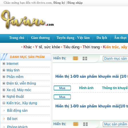
Chào mừng bạn đến với divivu.com,
Đăng ký
|
Đăng nhập
Trang chủ
Giao thương
Tuyển dụng - Việc làm
Du lịch
Ẩm thực
K
hác
Y
tế, sức khỏe
T
iêu dùng
T
hời trang
K
iến trúc, xâ
DANH MỤC SẢN PHẨM
Hiển thị:
Internet
Máy tính
Hiển thị 1-0/0 sản phẩm khuyến mãi (1/0 
Phần mềm
Điện tử, viễn thông
Hình ảnh
Thông tin khuyế
Mua
Xe cộ, Máy móc
Nghệ thuật
Mua
Kiến trúc, Xây dựng
Hiển thị 1-0/0 sản phẩm khuyến mãi(1/0 t
Bất động sản
Bể bơi
Hiển thị:
Phòng khách