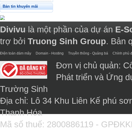
Bản tin khuyến mãi
Divivu
là một phần của dự án
E-S
trợ bởi
Truong Sinh Group
. Bản 
Điện toán đám mây
Domain - Hosting
Truyền thông - Quảng bá
Chính phủ đ
Đơn vị chủ quản: C
Phát triển và Ứng 
Trường Sinh
Địa chỉ: Lô 34 Khu Liên Kế phú sơ
Thanh Hóa
Mã số thuế: 2800886119 - GPĐK