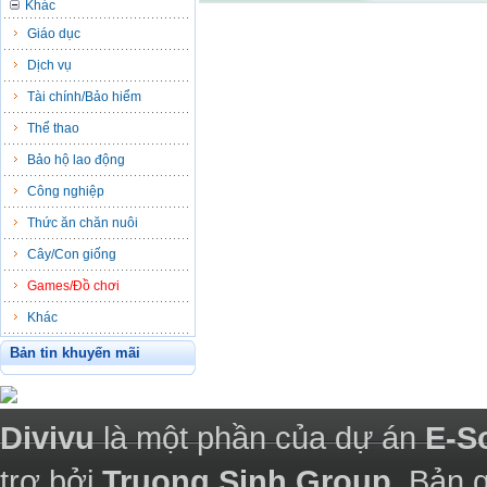
Khác
Giáo dục
Dịch vụ
Tài chính/Bảo hiểm
Thể thao
Bảo hộ lao động
Công nghiệp
Thức ăn chăn nuôi
Cây/Con giống
Games/Đồ chơi
Khác
Bản tin khuyến mãi
Divivu
là một phần của dự án
E-S
trợ bởi
Truong Sinh Group
. Bản 