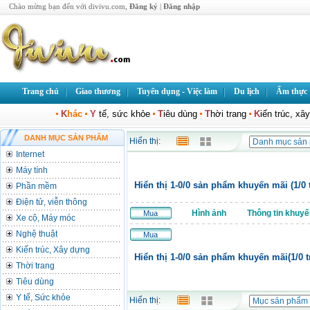
Chào mừng bạn đến với divivu.com,
Đăng ký
|
Đăng nhập
Trang chủ
Giao thương
Tuyển dụng - Việc làm
Du lịch
Ẩm thực
K
hác
Y
tế, sức khỏe
T
iêu dùng
T
hời trang
K
iến trúc, xâ
DANH MỤC SẢN PHẨM
Hiển thị:
Internet
Máy tính
Hiển thị 1-0/0 sản phẩm khuyến mãi (1/0 
Phần mềm
Điện tử, viễn thông
Hình ảnh
Thông tin khuyế
Mua
Xe cộ, Máy móc
Nghệ thuật
Mua
Kiến trúc, Xây dựng
Hiển thị 1-0/0 sản phẩm khuyến mãi(1/0 t
Thời trang
Tiêu dùng
Y tế, Sức khỏe
Hiển thị: