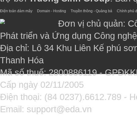
Điện toán đám mây
Domain - Hosting
Truyền thông - Quảng bá
Chính phủ đ
Đơn vị chủ quản: C
Phát triển và Ứng dụng Công ngh
Địa chỉ: Lô 34 Khu Liên Kế phú sơ
Thanh Hóa
Mã số thuế: 2800886119 - GPĐK
Cấp ngày 02/11/2005
Điện thoại: (84 0237).6612.789 - H
Email:
support@eda.vn