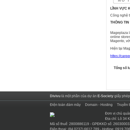
LĨNH VỰC 
Công nghệ t
THÔNG TIN 
Mageplaza là
online store
Magento, với
Hiện tại Ma
https://car
Tổng số l
Divivu
là một phần của dự án
E-Society
giấy phép
Điện toán đám mây
Domain - Hosting
Truyền 
Đơn vị chủ quả
Địa chỉ: Lô 34
Mã số thuế: 2800886119 - GPĐKKD số: 26030003
Điện thoại: (84 0237).6612.789 - Hotline: 0919.706