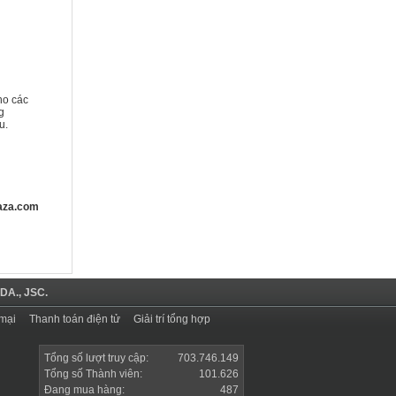
ho các
g
u.
aza.com
DA., JSC.
mại
Thanh toán điện tử
Giải trí tổng hợp
Tổng số lượt truy cập:
703.746.149
Tổng số Thành viên:
101.626
Đang mua hàng:
487