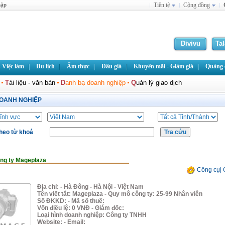
hập
Tiền tệ
Cộng đồng
Divivu
Ta
 Việc làm
Du lịch
Ẩm thực
Đấu giá
Khuyến mãi - Giảm giá
Quảng c
T
ài liệu - văn bản
D
anh bạ doanh nghiệp
Q
uản lý giao dịch
OANH NGHIỆP
heo từ khoá
ng ty Mageplaza
Công cụ
|
Địa chỉ: - Hà Đông - Hà Nội - Việt Nam
Tên viết tắt: Mageplaza - Quy mô công ty: 25-99 Nhân viên
Số ĐKKD: - Mã số thuế:
Vốn điều lệ: 0 VNĐ - Giám đốc:
Loại hình doanh nghiệp: Công ty TNHH
Website:
- Email: