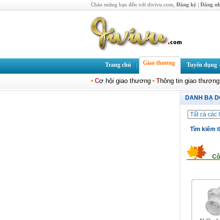
Chào mừng bạn đến với divivu.com,
Đăng ký
|
Đăng n
Giao thương
Trang chủ
Tuyển dụng -
C
ơ hội giao thương
T
hông tin giao thương
DANH BẠ D
Tìm kiếm t
Cô