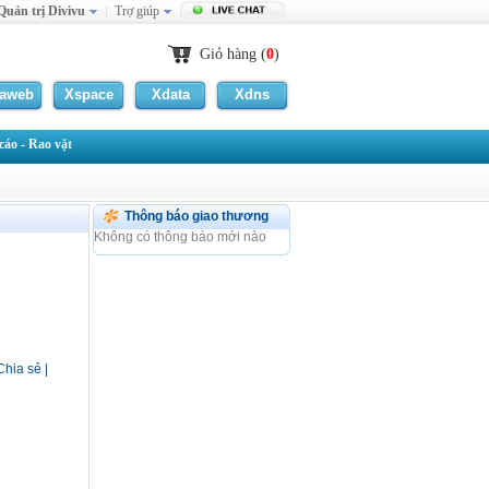
Quản trị Divivu
Trợ giúp
Giỏ hàng (
0
)
laweb
Xspace
Xdata
Xdns
áo - Rao vặt
Thông báo giao thương
Không có thông báo mới nào
Chia sẻ
|