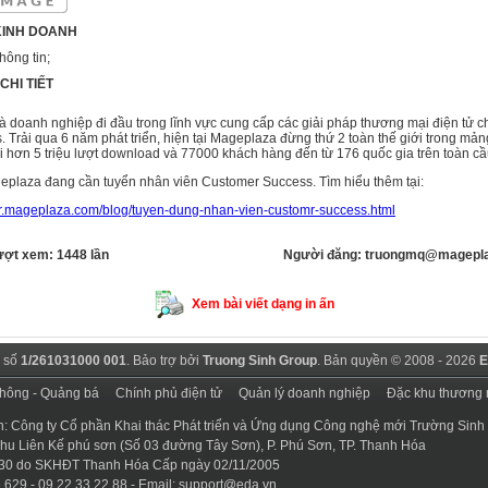
KINH DOANH
hông tin;
CHI TIẾT
 doanh nghiệp đi đầu trong lĩnh vực cung cấp các giải pháp thương mại điện tử c
s. Trải qua 6 năm phát triển, hiện tại Mageplaza đừng thứ 2 toàn thế giới trong mản
 hơn 5 triệu lượt download và 77000 khách hàng đến từ 176 quốc gia trên toàn cầ
geplaza đang cần tuyển nhân viên Customer Success. Tìm hiểu thêm tại:
eer.mageplaza.com/blog/tuyen-dung-nhan-vien-customr-success.html
ượt xem: 1448 lần
Người đăng: truongmq@magepl
Xem bài viết dạng in ấn
 số
1/261031000 001
. Bảo trợ bởi
Truong Sinh Group
. Bản quyền © 2008 - 2026
E
thông - Quảng bá
Chính phủ điện tử
Quản lý doanh nghiệp
Đặc khu thương 
n: Công ty Cổ phần Khai thác Phát triển và Ứng dụng Công nghệ mới Trường Sinh
 Khu Liên Kế phú sơn (Số 03 đường Tây Sơn), P. Phú Sơn, TP. Thanh Hóa
30 do SKHĐT Thanh Hóa Cấp ngày 02/11/2005
.629 - 09.22.33.22.88 - Email:
support@eda.vn