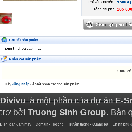
Phí vận chuyển:
9 500 đ
(
185 000
Tổng chi phí:
Chi tiết sản phẩm
Thông tin chưa cập nhật
Nhận xét sản phẩm
Chưa có 
Hãy
đăng nhập
để viết nhận xét cho sản phẩm
Divivu
là một phần của dự án
E-S
trợ bởi
Truong Sinh Group
. Bản 
Điện toán đám mây
Domain - Hosting
Truyền thông - Quảng bá
Chính phủ đ