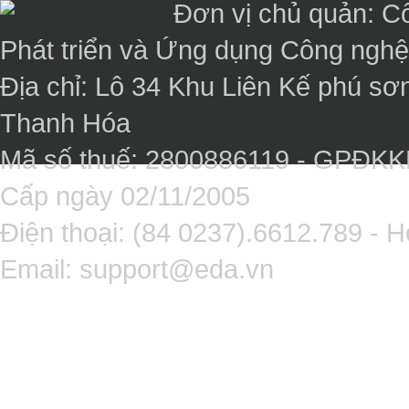
Đơn vị chủ quản: C
Phát triển và Ứng dụng Công ngh
Địa chỉ: Lô 34 Khu Liên Kế phú sơ
Thanh Hóa
Mã số thuế: 2800886119 - GPĐK
Cấp ngày 02/11/2005
Điện thoại: (84 0237).6612.789 - H
Email:
support@eda.vn