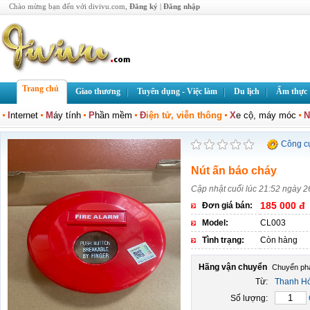
Chào mừng bạn đến với divivu.com,
Đăng ký
|
Đăng nhập
Trang chủ
Giao thương
Tuyển dụng - Việc làm
Du lịch
Ẩm thực
I
nternet
M
áy tính
P
hần mềm
Đ
iện tử, viễn thông
X
e cộ, máy móc
N
Công c
Nút ấn báo cháy
Cập nhật cuối lúc 21:52 ngày 
185 000 đ
Đơn giá bán:
Model:
CL003
Tình trạng:
Còn hàng
Hãng vận chuyển
Từ:
Thanh H
Số lượng: