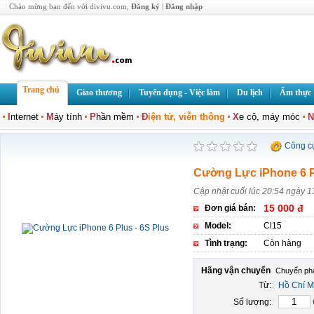
Chào mừng bạn đến với divivu.com,
Đăng ký
|
Đăng nhập
Trang chủ
Giao thương
Tuyển dụng - Việc làm
Du lịch
Ẩm thực
I
nternet
M
áy tính
P
hần mềm
Đ
iện tử, viễn thông
X
e cộ, máy móc
N
Công c
Cường Lực iPhone 6 Pl
Cập nhật cuối lúc 20:54 ngày 1
15 000 đ
Đơn giá bán:
Model:
Cl15
Tình trạng:
Còn hàng
Hãng vận chuyển
Từ:
Hồ Chí M
Số lượng: