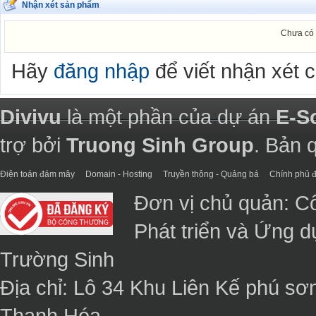
Nhận xét sản phẩm
Chưa có 
Hãy
đăng nhập
để viết nhận xét 
Divivu
là một phần của dự án
E-S
trợ bởi
Truong Sinh Group
. Bản 
Điện toán đám mây
Domain - Hosting
Truyền thông - Quảng bá
Chính phủ đ
Đơn vị chủ quản: C
Phát triển và Ứng 
Trường Sinh
Địa chỉ: Lô 34 Khu Liên Kế phú sơ
Thanh Hóa