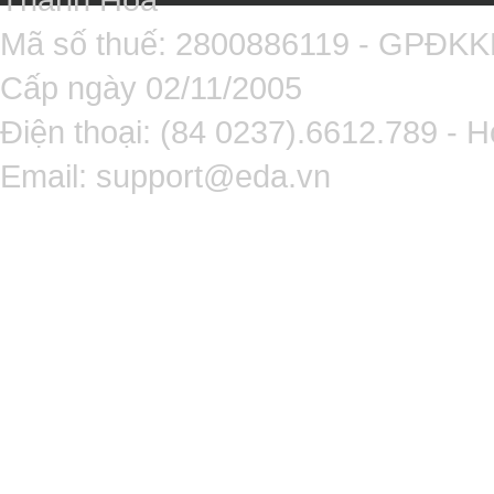
Mã số thuế: 2800886119 - GPĐK
Cấp ngày 02/11/2005
Điện thoại: (84 0237).6612.789 - H
Email:
support@eda.vn