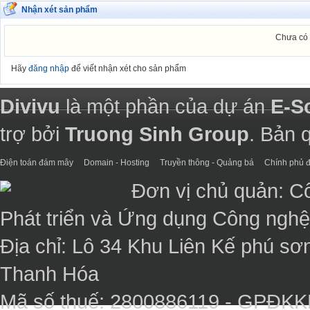
Nhận xét sản phẩm
Chưa có 
Hãy
đăng nhập
để viết nhận xét cho sản phẩm
Divivu
là một phần của dự án
E-S
trợ bởi
Truong Sinh Group
. Bản 
Điện toán đám mây
Domain - Hosting
Truyền thông - Quảng bá
Chính phủ đ
Đơn vị chủ quản: C
Phát triển và Ứng dụng Công ngh
Địa chỉ: Lô 34 Khu Liên Kế phú sơ
Thanh Hóa
Mã số thuế: 2800886119 - GPĐK