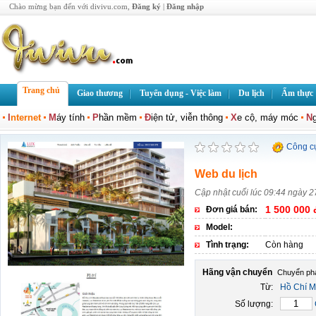
Chào mừng bạn đến với divivu.com,
Đăng ký
|
Đăng nhập
Trang chủ
Giao thương
Tuyển dụng - Việc làm
Du lịch
Ẩm thực
I
nternet
M
áy tính
P
hần mềm
Đ
iện tử, viễn thông
X
e cộ, máy móc
N
Công c
Web du lịch
Cập nhật cuối lúc 09:44 ngày 
1 500 000 
Đơn giá bán:
Model:
Tình trạng:
Còn hàng
Hãng vận chuyển
Từ:
Hồ Chí M
Số lượng: