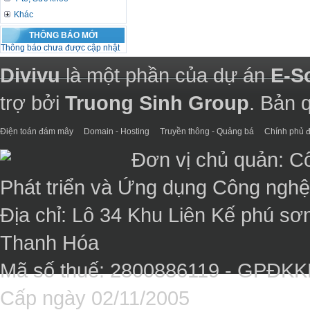
Khác
THÔNG BÁO MỚI
Thông báo chưa được cập nhật
Divivu
là một phần của dự án
E-S
trợ bởi
Truong Sinh Group
. Bản 
Điện toán đám mây
Domain - Hosting
Truyền thông - Quảng bá
Chính phủ đ
Đơn vị chủ quản: C
Phát triển và Ứng dụng Công ngh
Địa chỉ: Lô 34 Khu Liên Kế phú sơ
Thanh Hóa
Mã số thuế: 2800886119 - GPĐK
Cấp ngày 02/11/2005