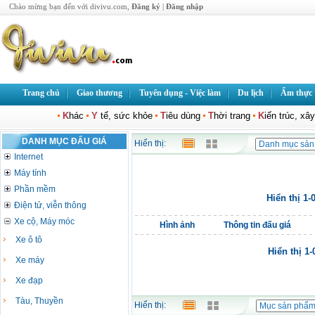
Chào mừng bạn đến với divivu.com,
Đăng ký
|
Đăng nhập
Trang chủ
Giao thương
Tuyển dụng - Việc làm
Du lịch
Ẩm thực
K
hác
Y
tế, sức khỏe
T
iêu dùng
T
hời trang
K
iến trúc, xâ
DANH MỤC ĐẤU GIÁ
Hiển thị:
Internet
Máy tính
Phần mềm
Hiển thị 1-
Điện tử, viễn thông
Xe cộ, Máy móc
Hình ảnh
Thông tin đấu giá
Xe ô tô
Hiển thị 1
Xe máy
Xe đạp
Tàu, Thuyền
Hiển thị: