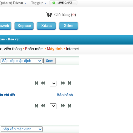
Quản trị Divivu
Trợ giúp
Giỏ hàng (
0
)
laweb
Xspace
Xdata
Xdns
áo - Rao vặt
ử, viễn thông
P
hần mềm
M
áy tính
I
nternet
n chi tiết
Bảo hành