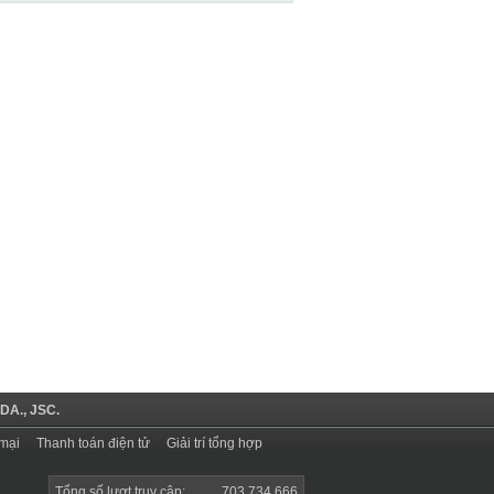
DA., JSC.
mại
Thanh toán điện tử
Giải trí tổng hợp
Tổng số lượt truy cập:
703.734.666