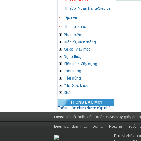
Thiết bị Ngân hàng/Siêu thị
Dịch vụ
Thiết bị khác
Phần mềm
Điện tử, viễn thông
Xe cộ, Máy móc
Nghệ thuật
Kiến trúc, Xây dựng
Thời trang
Tiêu dùng
Y tế, Sức khỏe
Khác
THÔNG BÁO MỚI
Thông báo chưa được cập nhật
Divivu
là một phần của dự án
E-Society
giấy phép
Điện toán đám mây
Domain - Hosting
Truyền 
Đơn vị chủ quả