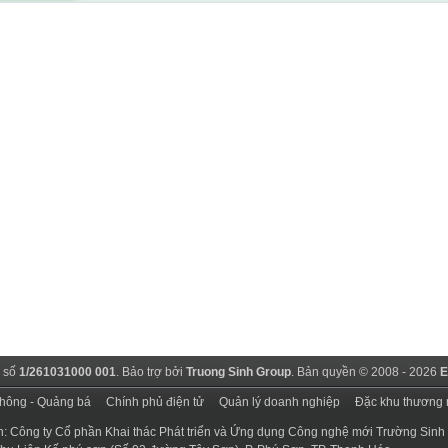
 số
1/261031000 001
. Bảo trợ bởi
Truong Sinh Group
. Bản quyền © 2008 - 2026
E
thông - Quảng bá
Chính phủ điện tử
Quản lý doanh nghiệp
Đặc khu thương 
n: Công ty Cổ phần Khai thác Phát triển và Ứng dụng Công nghệ mới Trường Sinh