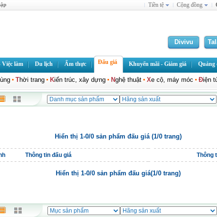
hập
Tiền tệ
Cộng đồng
Divivu
Ta
Đấu giá
 Việc làm
Du lịch
Ẩm thực
Khuyến mãi - Giảm giá
Quảng c
dùng
T
hời trang
K
iến trúc, xây dựng
N
ghệ thuật
X
e cộ, máy móc
Đ
iện t
Hiển thị 1-0/0 sản phẩm đấu giá (1/0 trang)
nh
Thông tin đấu giá
Thông ti
Hiển thị 1-0/0 sản phẩm đấu giá(1/0 trang)