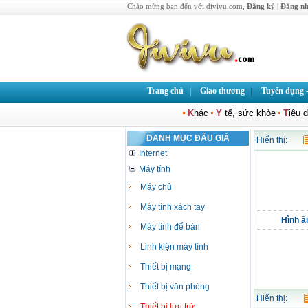
Chào mừng bạn đến với divivu.com,
Đăng ký
|
Đăng n
Trang chủ
Giao thương
Tuyển dụng -
K
hác
Y
tế, sức khỏe
T
iêu 
DANH MỤC ĐẤU GIÁ
Hiển thị:
Internet
Máy tính
Máy chủ
Máy tính xách tay
Hình ả
Máy tính để bàn
Linh kiện máy tính
Thiết bị mạng
Thiết bị văn phòng
Hiển thị:
Thiết bị lưu trữ