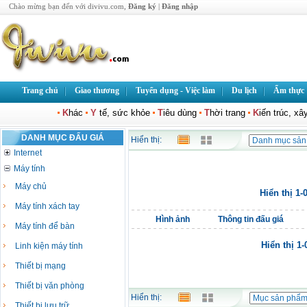
Chào mừng bạn đến với divivu.com,
Đăng ký
|
Đăng nhập
Trang chủ
Giao thương
Tuyển dụng - Việc làm
Du lịch
Ẩm thực
K
hác
Y
tế, sức khỏe
T
iêu dùng
T
hời trang
K
iến trúc, x
DANH MỤC ĐẤU GIÁ
Hiển thị:
Internet
Máy tính
Máy chủ
Hiển thị 1-
Máy tính xách tay
Hình ảnh
Thông tin đấu giá
Máy tính để bàn
Hiển thị 1
Linh kiện máy tính
Thiết bị mạng
Thiết bị văn phòng
Hiển thị:
Thiết bị lưu trữ