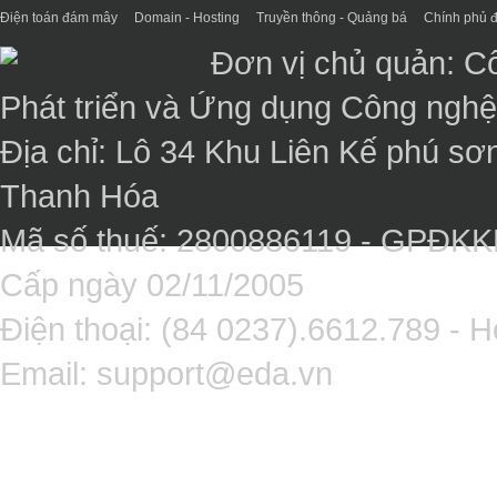
Điện toán đám mây
Domain - Hosting
Truyền thông - Quảng bá
Chính phủ đ
Đơn vị chủ quản: C
Phát triển và Ứng dụng Công ngh
Địa chỉ: Lô 34 Khu Liên Kế phú sơ
Thanh Hóa
Mã số thuế: 2800886119 - GPĐK
Cấp ngày 02/11/2005
Điện thoại: (84 0237).6612.789 - H
Email:
support@eda.vn