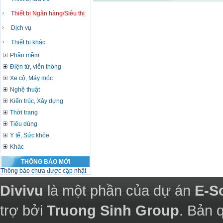
Thiết bị Ngân hàng/Siêu thị
Dịch vụ
Thiết bị khác
Phần mềm
Điện tử, viễn thông
Xe cộ, Máy móc
Nghệ thuật
Kiến trúc, Xây dựng
Thời trang
Tiêu dùng
Y tế, Sức khỏe
Khác
THÔNG BÁO MỚI
Thông báo chưa được cập nhật
Divivu
là một phần của dự án
E-S
trợ bởi
Truong Sinh Group
. Bản 