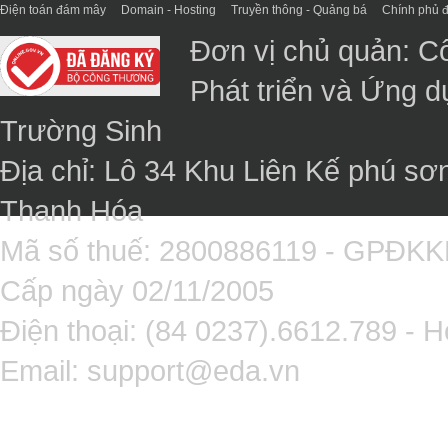
Điện toán đám mây
Domain - Hosting
Truyền thông - Quảng bá
Chính phủ đ
Đơn vị chủ quản: C
Phát triển và Ứng 
Trường Sinh
Địa chỉ: Lô 34 Khu Liên Kế phú sơ
Thanh Hóa
Mã số thuế: 2800886119 - GPĐK
Cấp ngày 02/11/2005
Điện thoại: (84 0237).6612.789 - H
Email:
support@eda.vn