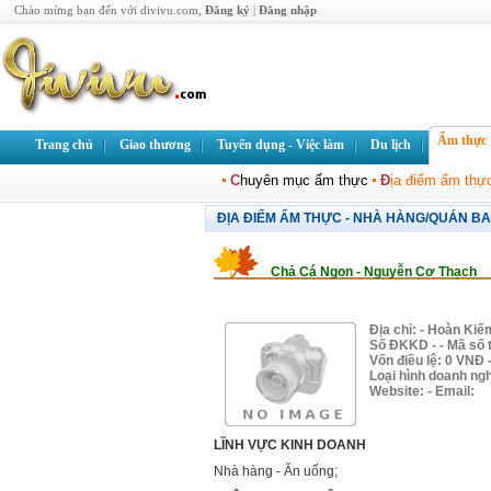
Chào mừng bạn đến với divivu.com,
Đăng ký
|
Đăng nhập
Ẩm thực
Trang chủ
Giao thương
Tuyển dụng - Việc làm
Du lịch
C
huyên mục ẩm thực
Đ
ịa điểm ẩm thực
ĐỊA ĐIỂM ẨM THỰC - NHÀ HÀNG/QUÁN B
Chả Cá Ngon - Nguyễn Cơ Thạch
Địa chỉ: - Hoàn Kiế
Số ĐKKD - - Mã số 
Vốn điều lệ: 0 VNĐ 
Loại hình doanh ng
Website:
- Email:
LĨNH VỰC KINH DOANH
Nhà hàng - Ăn uống;