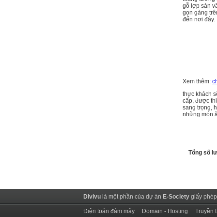
gỗ lợp sàn v
gọn gàng trê
đến nơi đây.
Xem thêm:
c
thực khách s
cấp, được th
sang trọng, 
những món ăn
Tổng số l
Divivu
là một phần của dự án
E-Society
giấy phép
Điện toán đám mây
Domain - Hosting
Truyền 