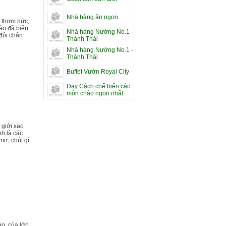
Nhà hàng ăn ngon
 thơm nức,
nào đã biến
Nhà hàng Nướng No.1 -
đôi chân
Thành Thái
Nhà hàng Nướng No.1 -
Thành Thái
Buffet Vườn Royal City
Dạy Cách chế biến các
món cháo ngon nhất
 giới xao
nh là các
mơ, chút gì
ảo, của lớp