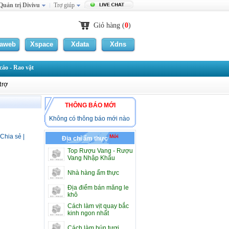
Quản trị Divivu
Trợ giúp
Giỏ hàng (
0
)
laweb
Xspace
Xdata
Xdns
áo - Rao vặt
trợ
THÔNG BÁO MỚI
Không có thông báo mới nào
Chia sẻ
|
Mới
Địa chỉ ẩm thực
Top Rượu Vang - Rượu
Vang Nhập Khẩu
Nhà hàng ẩm thực
Địa điểm bán măng le
khô
Cách làm vịt quay bắc
kinh ngon nhất
Cách làm bún tươi