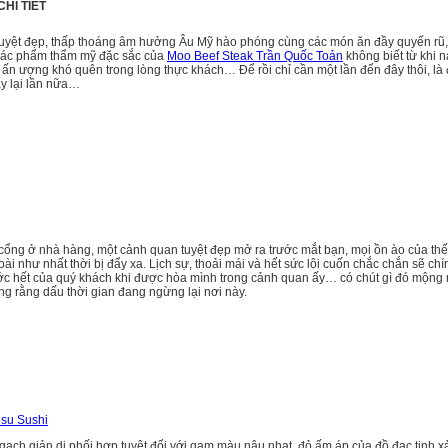
CHI TIẾT
uyệt đẹp, thấp thoáng âm hưởng Âu Mỹ hào phóng cùng các món ăn đầy quyến rũ,
 tác phẩm thẩm mỹ đặc sắc của
Moo Beef Steak Trần Quốc Toản
không biết từ khi 
ấn ượng khó quên trong lòng thực khách… Để rồi chỉ cần một lần đến đây thôi, là 
y lại lần nữa…
cổng ở nhà hàng, một cảnh quan tuyệt đẹp mở ra trước mắt bạn, mọi ồn ào của thế
i như nhất thời bị đẩy xa. Lịch sự, thoải mái và hết sức lôi cuốn chắc chắn sẽ chí
ớc hết của quý khách khi được hòa mình trong cảnh quan ấy… có chút gì đó mộng 
ng rằng dấu thời gian đang ngừng lại nơi này.
isu Sushi
ạch giản dị phối hợp tuyệt đối với gam màu nâu nhạt, đỏ ấm áp của đồ đạc tinh x