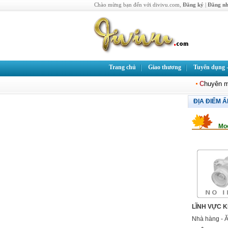
Chào mừng bạn đến với divivu.com,
Đăng ký
|
Đăng n
Trang chủ
Giao thương
Tuyển dụng -
C
huyên 
ĐỊA ĐIỂM 
Moo
LĨNH VỰC 
Nhà hàng - 