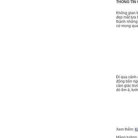
THÔNG TIN 
Không gian t
đẹp mắt tựa
thành những 
cứ mong qua
Đi qua cánh 
động bên ngoà
cảm giác trư
đó êm ả, tưở
Xem thêm:
K
Mảng tường g