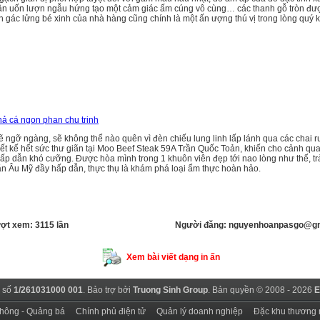
ân uốn lượn ngẫu hứng tạo một cảm giác ấm cúng vô cùng… các thanh gỗ tròn đư
n gác lửng bé xinh của nhà hàng cũng chính là một ấn ượng thú vị trong lòng quý 
hả cá ngon phan chu trinh
ẽ ngỡ ngàng, sẽ không thể nào quên vì đèn chiếu lung linh lấp lánh qua các chai 
iết kế hết sức thư giãn tại Moo Beef Steak 59A Trần Quốc Toản, khiến cho cảnh qu
hấp dẫn khó cưỡng. Được hòa mình trong 1 khuôn viên đẹp tới nao lòng như thế, t
 Âu Mỹ đầy hấp dẫn, thực thụ là khám phá loại ẩm thực hoàn hảo.
ượt xem: 3115 lần
Người đăng: nguyenhoanpasgo@g
Xem bài viết dạng in ấn
 số
1/261031000 001
. Bảo trợ bởi
Truong Sinh Group
. Bản quyền © 2008 - 2026
E
thông - Quảng bá
Chính phủ điện tử
Quản lý doanh nghiệp
Đặc khu thương 