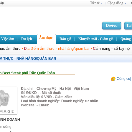
hập
Tiền tệ
Cộng đồng
Divivu
Ta
Ẩm thực
 Việc làm
Du lịch
Đấu giá
Khuyến mãi - Giảm giá
Quảng c
mục ẩm thực
Đ
ịa điểm ẩm thực - nhà hàng/quán bar
C
ẩm nang - sổ tay nội 
ẨM THỰC - NHÀ HÀNG/QUÁN BAR
 Beef Steak phố Trần Quốc Toản
Công cụ
|
Địa chỉ: - Chương Mỹ - Hà Nội - Việt Nam
Số ĐKKD - - Mã số thuế:
Vốn điều lệ: 0 VNĐ - Giám đốc:
Loại hình doanh nghiệp: Doanh nghiệp tư nhân
Website:
- Email:
KINH DOANH
Ăn uống;