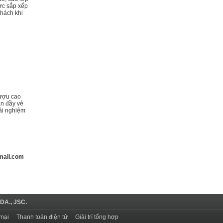
ợc sắp xếp
khách khi
rượu cao
an đầy vẻ
rải nghiệm
mail.com
DA., JSC.
mại
Thanh toán điện tử
Giải trí tổng hợp