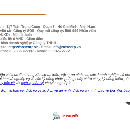
chỉ: 117 Trần Trọng Cung - Quận 7 - Hồ Chí Minh - Việt Nam
viết tắt: Công ty SOS - Quy mô công ty: 500-999 Nhân viên
ĐKKD: - Mã số thuế:
điều lệ: 0 VNĐ - Giám đốc:
i hình doanh nghiệp: Công ty TNHH
site:
https://soscorp.vn
- Email:
info@soscorp.vn
n thoại: 02836365997 - Mobile: 0904572772
p với mục tiêu mang đến sự an toàn, trật tự an ninh cho các doanh nghiệp, cá nh
i bản về nghiệp vụ và các kỹ năng khác: phòng cháy chữa cháy, kỹ năng mềm, sử d
 ty bảo vệ
với
dịch vụ bảo vệ
chuyên nghiệp?
p
dich vu bao ve
,
dich vu ve si
,
dịch vụ an ninh
,
dich vu an ninh
,
bảo vệ tòa nhà
,
bảo
Ng
In bài viết