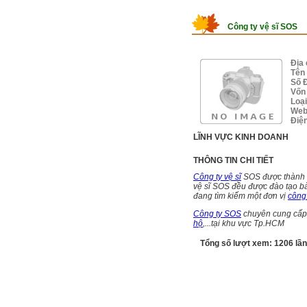
Công ty vệ sĩ SOS
Địa 
Tên 
Số 
Vốn 
Loạ
Web
Điệ
LĨNH VỰC KINH DOANH
THÔNG TIN CHI TIẾT
Công ty vệ sĩ
SOS được thành lậ
vệ sĩ SOS đều được đào tạo bà
đang tìm kiếm một đơn vị
công
Công ty SOS
chuyên cung cấ
hộ
,...tại khu vực Tp.HCM
Tổng số lượt xem: 1206 lần