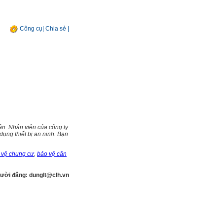
Công cụ
|
Chia sẻ
|
ân. Nhân viên của công ty
ụng thiết bị an ninh. Bạn
 vệ chung cư
,
bảo vệ căn
ười đăng: dunglt@clh.vn